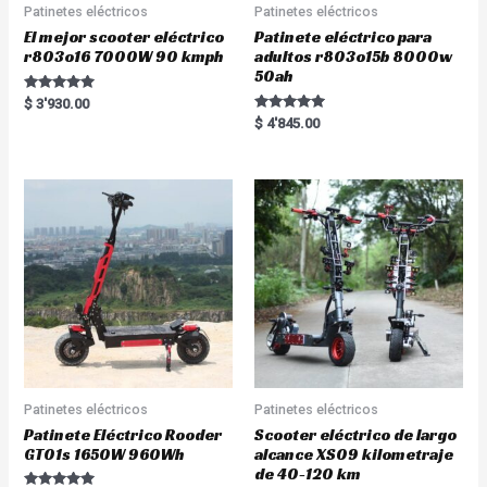
Patinetes eléctricos
Patinetes eléctricos
El mejor scooter eléctrico
Patinete eléctrico para
r803o16 7000W 90 kmph
adultos r803o15b 8000w
50ah
Rated
$
3'930.00
5.00
Rated
$
4'845.00
out of 5
5.00
out of 5
Patinetes eléctricos
Patinetes eléctricos
Patinete Eléctrico Rooder
Scooter eléctrico de largo
GT01s 1650W 960Wh
alcance XS09 kilometraje
de 40-120 km