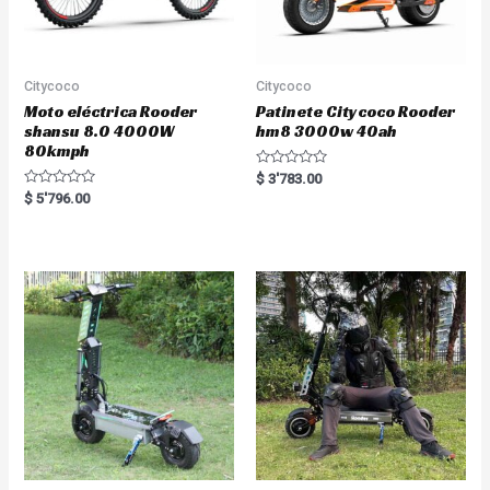
Citycoco
Citycoco
Moto eléctrica Rooder
Patinete Citycoco Rooder
shansu 8.0 4000W
hm8 3000w 40ah
80kmph
R
$
3'783.00
a
R
$
5'796.00
t
a
e
t
d
e
0
d
o
0
u
o
t
u
o
t
f
o
5
f
5