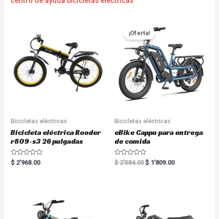
centro de ayuda bicicletas eléctricas
¡Oferta!
Bicicletas eléctricas
Bicicletas eléctricas
Bicicleta eléctrica Rooder
eBike Cappu para entrega
r809-s3 26 pulgadas
de comida
R
R
$
2'968.00
$
2'584.00
$
1'809.00
a
a
t
t
e
e
d
d
0
0
o
o
u
u
t
t
o
o