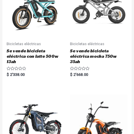
f
f
5
5
Bicicletas eléctricas
Bicicletas eléctricas
Se vende bicicleta
Se vende bicicleta
eléctrica con latte 500w
eléctrica mocha 750w
13ah
35ah
R
R
$
2'338.00
$
2'668.00
a
a
t
t
e
e
d
d
0
0
o
o
u
u
t
t
o
o
f
f
5
5