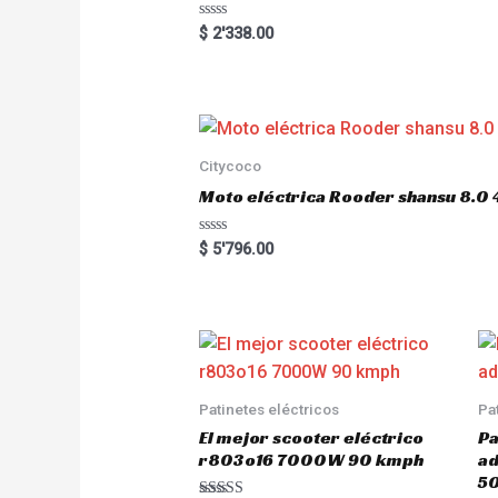
R
$
2'338.00
a
t
e
d
0
o
u
t
o
Citycoco
f
5
Moto eléctrica Rooder shansu 8
R
$
5'796.00
a
t
e
d
0
o
u
t
o
f
5
Patinetes eléctricos
Pa
El mejor scooter eléctrico
Pa
r803o16 7000W 90 kmph
a
5