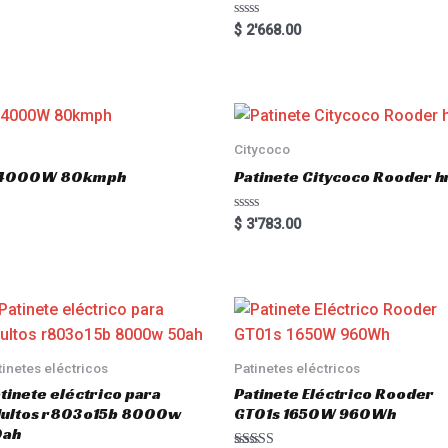
R
$
2'668.00
a
t
e
d
0
o
u
t
o
Citycoco
f
5
.0 4000W 80kmph
Patinete Citycoco Rooder
R
$
3'783.00
a
t
e
d
0
o
u
t
o
f
5
tinetes eléctricos
Patinetes eléctricos
tinete eléctrico para
Patinete Eléctrico Rooder
dultos r803o15b 8000w
GT01s 1650W 960Wh
0ah