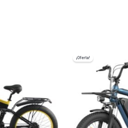
s
¡Oferta!