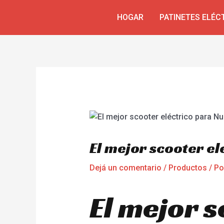
Ir
Navegación
HOGAR
PATINETES ELÉC
al
de
contenido
entradas
El mejor scooter el
Dejá un comentario
/
Productos
/ P
El mejor s