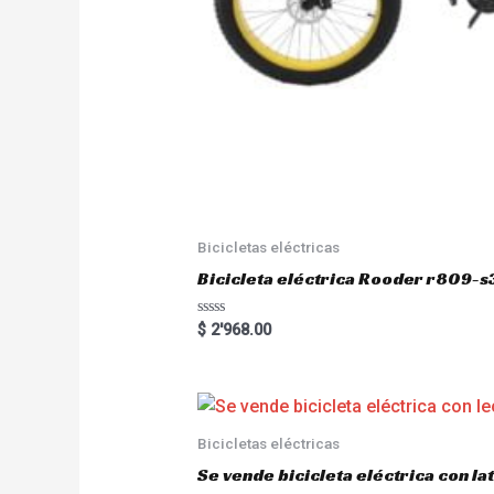
Bicicletas eléctricas
Bicicleta eléctrica Rooder r809-s
R
$
2'968.00
a
t
e
d
0
o
u
Bicicletas eléctricas
t
o
Se vende bicicleta eléctrica con l
f
5