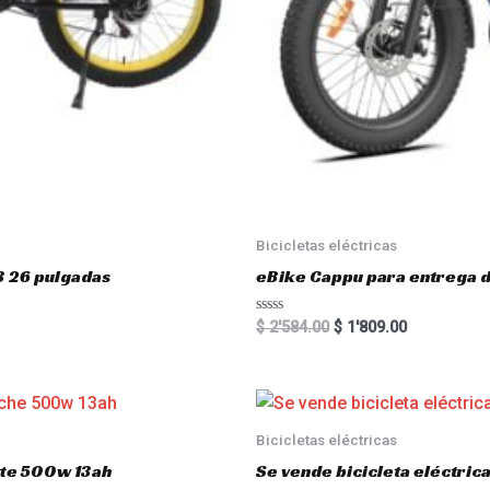
Bicicletas eléctricas
3 26 pulgadas
eBike Cappu para entrega 
R
$
2'584.00
$
1'809.00
a
t
e
d
0
o
u
Bicicletas eléctricas
t
o
atte 500w 13ah
Se vende bicicleta eléctri
f
5