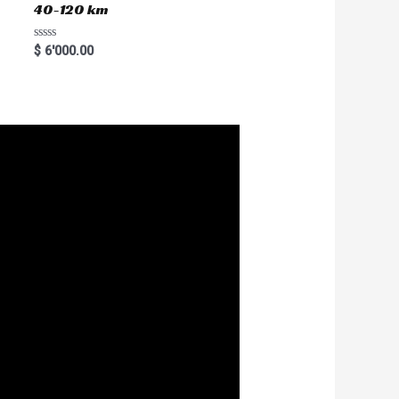
40-120 km
R
$
6'000.00
a
t
e
d
0
o
u
t
o
f
5