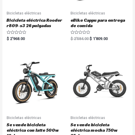
Bicicletas eléctricas
Bicicletas eléctricas
Bicicleta eléctrica Rooder
eBike Cappu para entrega
r809-s3 26 pulgadas
de comida
R
R
$
2'968.00
$
2'584.00
$
1'809.00
a
a
t
t
e
e
d
d
0
0
o
o
u
u
t
t
o
o
f
f
5
5
Bicicletas eléctricas
Bicicletas eléctricas
Se vende bicicleta
Se vende bicicleta
eléctrica con latte 500w
eléctrica mocha 750w