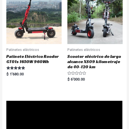
Patinetes eléctricos
Patinetes eléctricos
Patinete Eléctrico Rooder
Scooter eléctrico de largo
GT01s 1650W 960Wh
alcance XS09 kilometraje
de 40-120 km
Rated
$
1'680.00
5.00
R
$
6'000.00
out of 5
a
t
e
d
0
o
u
t
o
f
5