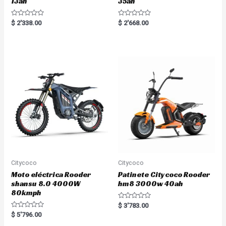
13ah
35ah
R
R
$
2'338.00
$
2'668.00
a
a
t
t
e
e
d
d
0
0
o
o
u
u
t
t
o
o
f
f
5
5
Citycoco
Citycoco
Moto eléctrica Rooder
Patinete Citycoco Rooder
shansu 8.0 4000W
hm8 3000w 40ah
80kmph
R
$
3'783.00
a
R
$
5'796.00
t
a
e
t