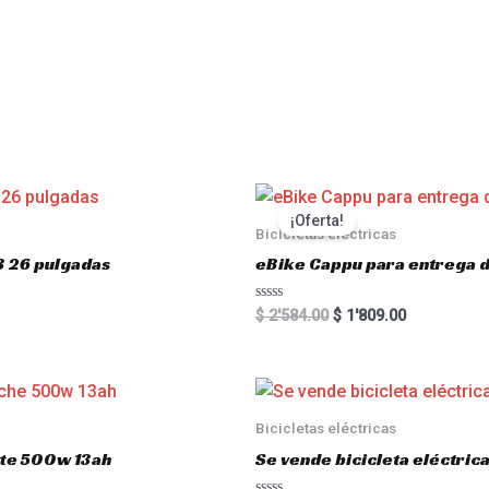
s
¡Oferta!
Bicicletas eléctricas
3 26 pulgadas
eBike Cappu para entrega 
R
$
2'584.00
$
1'809.00
a
t
e
d
0
o
u
Bicicletas eléctricas
t
o
atte 500w 13ah
Se vende bicicleta eléctri
f
5