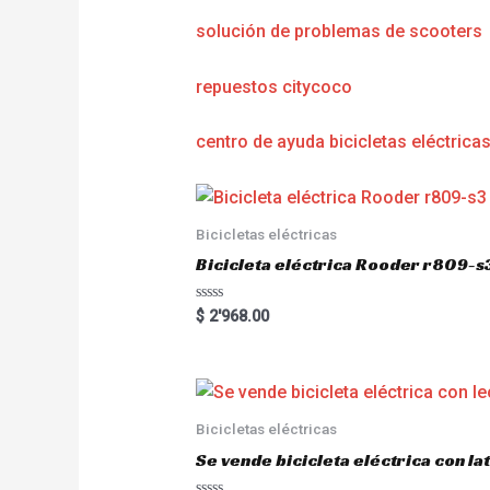
solución de problemas de scooters
repuestos citycoco
centro de ayuda bicicletas eléctrica
Bicicletas eléctricas
Bicicleta eléctrica Rooder r809-s
R
$
2'968.00
a
t
e
d
0
o
u
Bicicletas eléctricas
t
o
Se vende bicicleta eléctrica con l
f
5