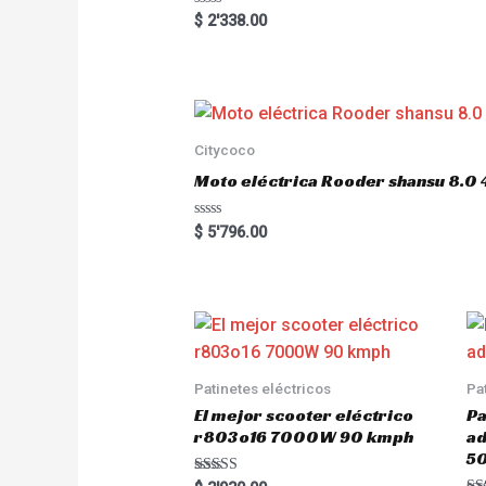
R
$
2'338.00
a
t
e
d
0
o
u
t
o
Citycoco
f
5
Moto eléctrica Rooder shansu 8
R
$
5'796.00
a
t
e
d
0
o
u
t
o
f
5
Patinetes eléctricos
Pa
El mejor scooter eléctrico
Pa
r803o16 7000W 90 kmph
a
5