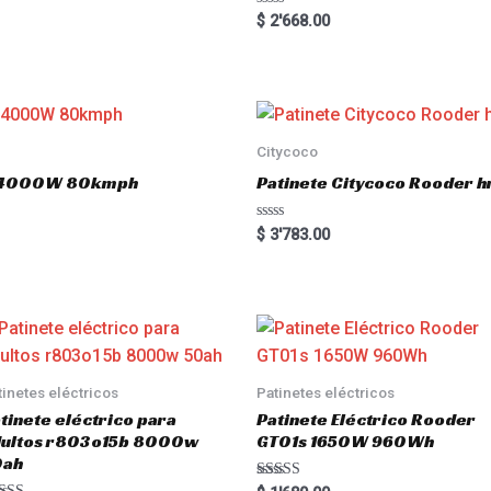
R
$
2'668.00
a
t
e
d
0
o
u
t
o
Citycoco
f
5
.0 4000W 80kmph
Patinete Citycoco Rooder
R
$
3'783.00
a
t
e
d
0
o
u
t
o
f
5
tinetes eléctricos
Patinetes eléctricos
tinete eléctrico para
Patinete Eléctrico Rooder
dultos r803o15b 8000w
GT01s 1650W 960Wh
0ah