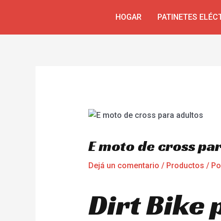
Ir
Navegación
HOGAR
PATINETES ELÉC
al
de
contenido
entradas
E moto de cross pa
Dejá un comentario
/
Productos
/ P
Dirt Bike