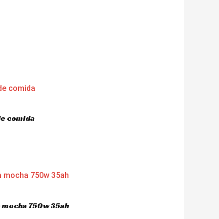
de comida
ca mocha 750w 35ah