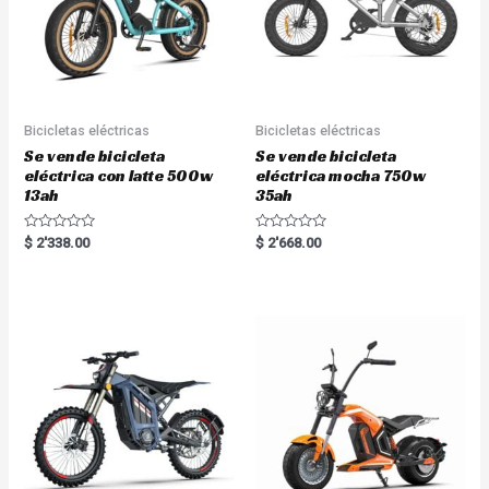
Bicicletas eléctricas
Bicicletas eléctricas
Se vende bicicleta
Se vende bicicleta
eléctrica con latte 500w
eléctrica mocha 750w
13ah
35ah
R
R
$
2'338.00
$
2'668.00
a
a
t
t
e
e
d
d
0
0
o
o
u
u
t
t
o
o
f
f
5
5