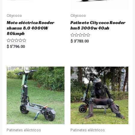
Citycoco
Citycoco
Moto eléctrica Rooder
Patinete Citycoco Rooder
shansu 8.0 4000W
hm8 3000w 40ah
80kmph
R
$
3'783.00
a
R
$
5'796.00
t
a
e
t
d
e
0
d
o
0
u
o
t
u
o
t
f
o
5
f
5
Patinetes eléctricos
Patinetes eléctricos