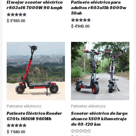
El mejor scooter eléctrico
Patinete eléctrico para
r803o16 7000W 90 kmph
adultos r803o15b 8000w
50ah
Rated
$
3'930.00
5.00
Rated
$
4'845.00
out of 5
5.00
out of 5
Patinetes eléctricos
Patinetes eléctricos
Patinete Eléctrico Rooder
Scooter eléctrico de largo
GT01s 1650W 960Wh
alcance XS09 kilometraje
de 40-120 km
Rated
$
1'680.00
5.00