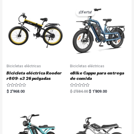
¡Oferta!
Bicicletas eléctricas
Bicicletas eléctricas
Bicicleta eléctrica Rooder
eBike Cappu para entrega
r809-s3 26 pulgadas
de comida
R
R
$
2'968.00
$
2'584.00
$
1'809.00
a
a
t
t
e
e
d
d
0
0
o
o
u
u
t
t
o
o
f
f
5
5