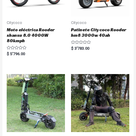
Citycoco
Citycoco
Moto eléctrica Rooder
Patinete Citycoco Rooder
shansu 8.0 4000W
hm8 3000w 40ah
80kmph
R
$
3'783.00
a
R
$
5'796.00
t
a
e
t
d
e
0
d
o
0
u
o
t
u
o
t
f
o
5
f
5