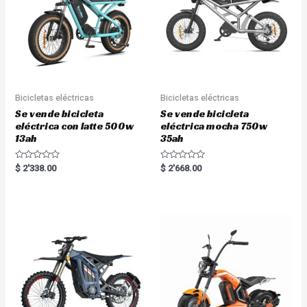
5
5
Bicicletas eléctricas
Bicicletas eléctricas
Se vende bicicleta
Se vende bicicleta
eléctrica con latte 500w
eléctrica mocha 750w
13ah
35ah
R
R
$
2'338.00
$
2'668.00
a
a
t
t
e
e
d
d
0
0
o
o
u
u
t
t
o
o
f
f
5
5