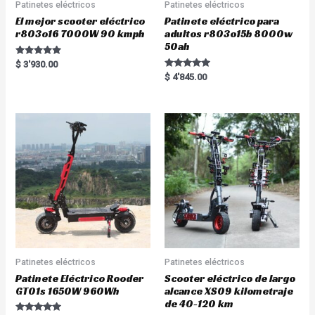
Patinetes eléctricos
Patinetes eléctricos
El mejor scooter eléctrico
Patinete eléctrico para
r803o16 7000W 90 kmph
adultos r803o15b 8000w
50ah
Rated
$
3'930.00
5.00
Rated
$
4'845.00
out of 5
5.00
out of 5
Patinetes eléctricos
Patinetes eléctricos
Patinete Eléctrico Rooder
Scooter eléctrico de largo
GT01s 1650W 960Wh
alcance XS09 kilometraje
de 40-120 km