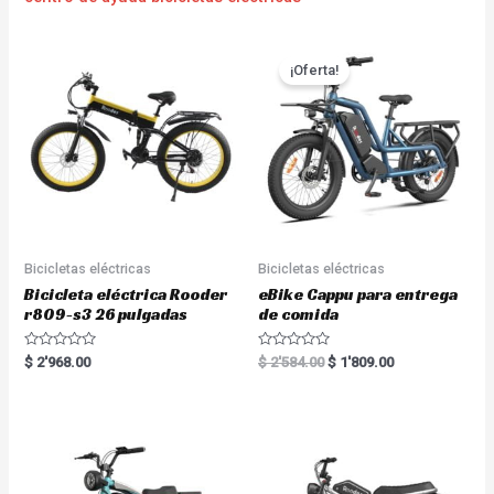
¡Oferta!
Bicicletas eléctricas
Bicicletas eléctricas
Bicicleta eléctrica Rooder
eBike Cappu para entrega
r809-s3 26 pulgadas
de comida
R
R
$
2'968.00
$
2'584.00
$
1'809.00
a
a
t
t
e
e
d
d
0
0
o
o
u
u
t
t
o
o
f
f