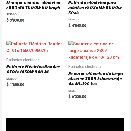
El mejor scooter eléctrico
Patinete eléctrico para
r803o16 7000W 90 kmph
adultos r803o15b 8000w
50ah
Rated
$
3'930.00
5.00
Rated
$
4'845.00
out of 5
5.00
out of 5
Patinetes eléctricos
Patinete Eléctrico Rooder
Patinetes eléctricos
GT01s 1650W 960Wh
Scooter eléctrico de largo
alcance XS09 kilometraje
de 40-120 km
Rated
$
1'680.00
5.00
out of 5
R
$
6'000.00
a
t
e
d
0
o
u
t
o
f