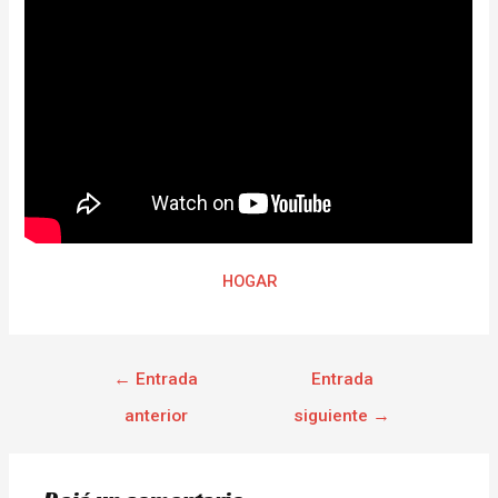
HOGAR
←
Entrada
Entrada
anterior
siguiente
→