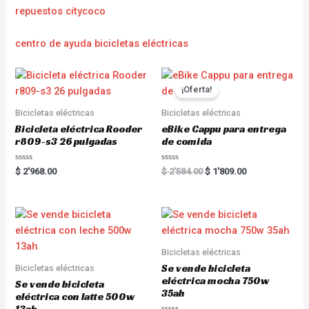
repuestos citycoco
centro de ayuda bicicletas eléctricas
¡Oferta!
Bicicletas eléctricas
Bicicletas eléctricas
Bicicleta eléctrica Rooder
eBike Cappu para entrega
r809-s3 26 pulgadas
de comida
R
R
$
2'968.00
$
2'584.00
$
1'809.00
a
a
t
t
e
e
d
d
0
0
o
o
u
u
t
t
o
o
Bicicletas eléctricas
f
f
5
5
Se vende bicicleta
Bicicletas eléctricas
eléctrica mocha 750w
Se vende bicicleta
35ah
eléctrica con latte 500w
13ah