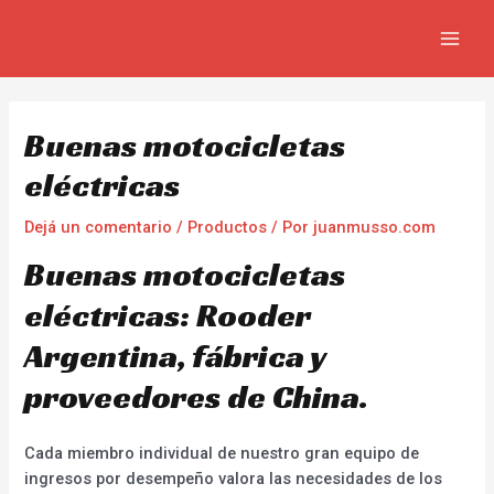
Ir
Navegación
MAIN
al
de
MEN
contenido
entradas
Buenas motocicletas
eléctricas
Dejá un comentario
/
Productos
/ Por
juanmusso.com
Buenas motocicletas
eléctricas: Rooder
Argentina, fábrica y
proveedores de China.
Cada miembro individual de nuestro gran equipo de
ingresos por desempeño valora las necesidades de los