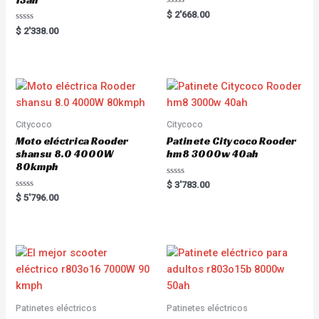
R
$
2'668.00
a
R
t
$
2'338.00
a
e
t
d
e
0
d
o
0
u
o
t
u
o
t
f
o
5
f
5
Citycoco
Citycoco
Moto eléctrica Rooder
Patinete Citycoco Rooder
shansu 8.0 4000W
hm8 3000w 40ah
80kmph
R
$
3'783.00
a
R
$
5'796.00
t
a
e
t
d
e
0
d
o
0
u
o
t
u
o
t
f
o
5
f
5
Patinetes eléctricos
Patinetes eléctricos