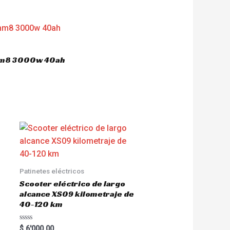
 hm8 3000w 40ah
Patinetes eléctricos
Scooter eléctrico de largo
alcance XS09 kilometraje de
40-120 km
R
$
6'000.00