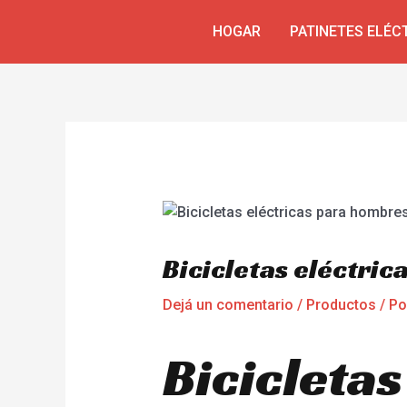
Ir
Navegación
HOGAR
PATINETES ELÉC
al
de
contenido
entradas
Bicicletas eléctri
Dejá un comentario
/
Productos
/ P
Bicicleta