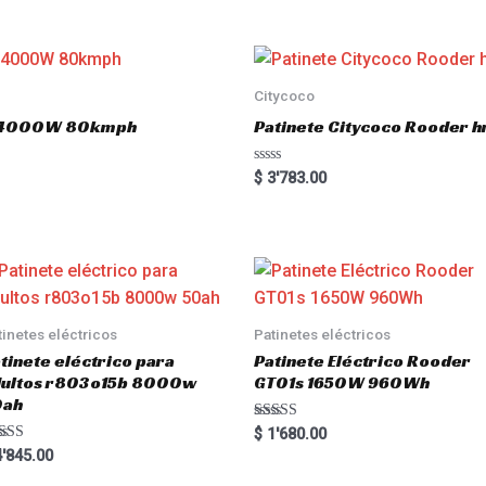
e
d
0
o
u
t
o
Citycoco
f
5
.0 4000W 80kmph
Patinete Citycoco Rooder
R
$
3'783.00
a
t
e
d
0
o
u
t
o
f
5
tinetes eléctricos
Patinetes eléctricos
tinete eléctrico para
Patinete Eléctrico Rooder
dultos r803o15b 8000w
GT01s 1650W 960Wh
0ah
Rated
$
1'680.00
5.00
ted
'845.00
out of 5
00
 of 5