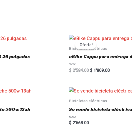
s
¡Oferta!
Bicicletas eléctricas
3 26 pulgadas
eBike Cappu para entrega 
R
$
2'584.00
$
1'809.00
a
t
e
d
0
o
u
Bicicletas eléctricas
t
o
atte 500w 13ah
Se vende bicicleta eléctri
f
5
R
$
2'668.00
a
t