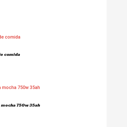
de comida
ca mocha 750w 35ah