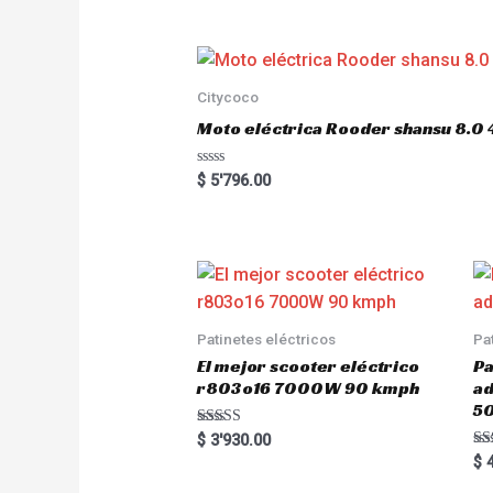
e
d
0
o
u
t
o
Citycoco
f
5
Moto eléctrica Rooder shansu 8
R
$
5'796.00
a
t
e
d
0
o
u
t
o
f
5
Patinetes eléctricos
Pa
El mejor scooter eléctrico
Pa
r803o16 7000W 90 kmph
a
5
Rated
$
3'930.00
5.00
Ra
$
4
out of 5
5.
out