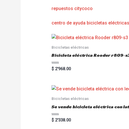
repuestos citycoco
centro de ayuda bicicletas eléctrica
Bicicletas eléctricas
Bicicleta eléctrica Rooder r809-s
R
$
2'968.00
a
t
e
d
0
o
u
Bicicletas eléctricas
t
o
Se vende bicicleta eléctrica con l
f
5
R
$
2'338.00
a
t