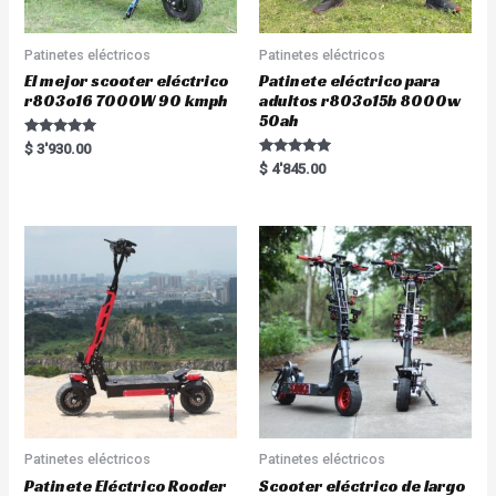
Patinetes eléctricos
Patinetes eléctricos
El mejor scooter eléctrico
Patinete eléctrico para
r803o16 7000W 90 kmph
adultos r803o15b 8000w
50ah
Rated
$
3'930.00
5.00
Rated
$
4'845.00
out of 5
5.00
out of 5
Patinetes eléctricos
Patinetes eléctricos
Patinete Eléctrico Rooder
Scooter eléctrico de largo