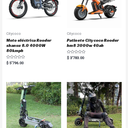
Citycoco
Citycoco
Moto eléctrica Rooder
Patinete Citycoco Rooder
shansu 8.0 4000W
hm8 3000w 40ah
80kmph
R
$
3'783.00
a
R
$
5'796.00
t
a
e
t
d
e
0
d
o
0
u
o
t
u
o
t
f
o
5
f
5