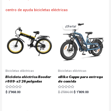
centro de ayuda bicicletas eléctricas
¡Oferta!
Bicicletas eléctricas
Bicicletas eléctricas
Bicicleta eléctrica Rooder
eBike Cappu para entrega
r809-s3 26 pulgadas
de comida
R
R
$
2'968.00
$
2'584.00
$
1'809.00
a
a
t
t
e
e
d
d
0
0
o
o