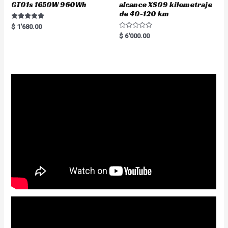
GT01s 1650W 960Wh
alcance XS09 kilometraje
de 40-120 km
Rated
$
1'680.00
5.00
R
$
6'000.00
out of 5
a
t
e
d
0
o
u
t
o
f
5