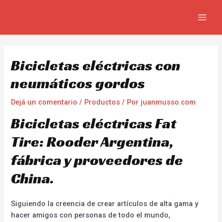
Ir
Navegación
MAIN
al
de
MEN
contenido
entradas
Bicicletas eléctricas con
neumáticos gordos
Dejá un comentario
/
Productos
/ Por
juanmusso.com
Bicicletas eléctricas Fat
Tire: Rooder Argentina,
fábrica y proveedores de
China.
Siguiendo la creencia de crear artículos de alta gama y
hacer amigos con personas de todo el mundo,