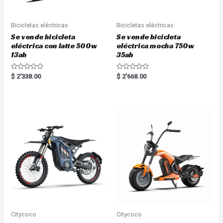
Bicicletas eléctricas
Bicicletas eléctricas
Se vende bicicleta
Se vende bicicleta
eléctrica con latte 500w
eléctrica mocha 750w
13ah
35ah
R
R
$
2'338.00
$
2'668.00
a
a
t
t
e
e
d
d
0
0
o
o
u
u
t
t
o
o
f
f
5
5
Citycoco
Citycoco