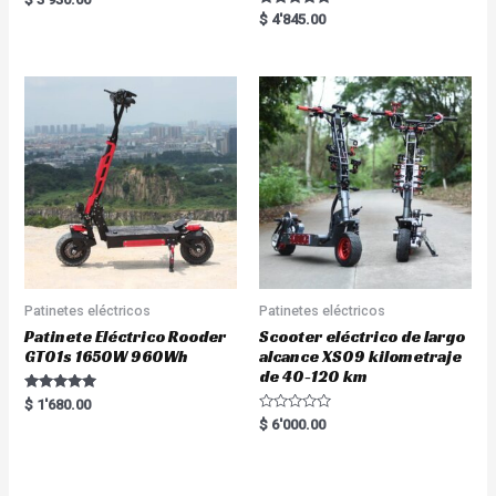
5.00
Rated
$
4'845.00
out of 5
5.00
out of 5
Patinetes eléctricos
Patinetes eléctricos
Patinete Eléctrico Rooder
Scooter eléctrico de largo
GT01s 1650W 960Wh
alcance XS09 kilometraje
de 40-120 km
Rated
$
1'680.00
5.00
R
$
6'000.00
out of 5
a
t
e
d
0