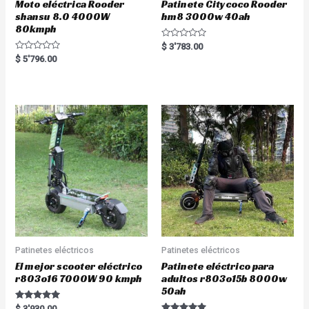
Moto eléctrica Rooder
Patinete Citycoco Rooder
shansu 8.0 4000W
hm8 3000w 40ah
80kmph
R
$
3'783.00
a
R
$
5'796.00
t
a
e
t
d
e
0
d
o
0
u
o
t
u
o
t
f
o
5
f
5
Patinetes eléctricos
Patinetes eléctricos
El mejor scooter eléctrico
Patinete eléctrico para
r803o16 7000W 90 kmph
adultos r803o15b 8000w
50ah
Rated
$
3'930.00