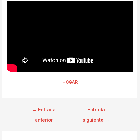
HOGAR
←
Entrada
Entrada
anterior
siguiente
→