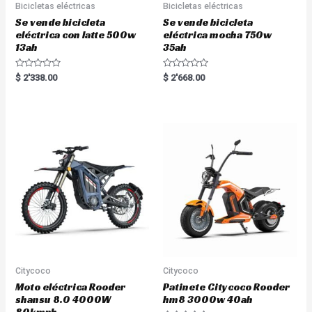
Bicicletas eléctricas
Bicicletas eléctricas
Se vende bicicleta
Se vende bicicleta
eléctrica con latte 500w
eléctrica mocha 750w
13ah
35ah
R
R
$
2'338.00
$
2'668.00
a
a
t
t
e
e
d
d
0
0
o
o
u
u
t
t
o
o
f
f
5
5
Citycoco
Citycoco
Moto eléctrica Rooder
Patinete Citycoco Rooder
shansu 8.0 4000W
hm8 3000w 40ah
80kmph