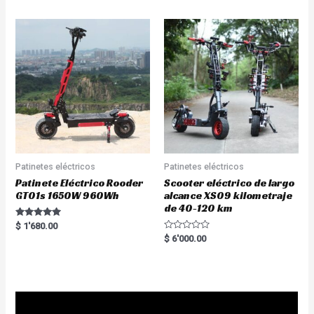
Patinetes eléctricos
Patinetes eléctricos
Patinete Eléctrico Rooder
Scooter eléctrico de largo
GT01s 1650W 960Wh
alcance XS09 kilometraje
de 40-120 km
Rated
$
1'680.00
5.00
R
$
6'000.00
out of 5
a
t
e
d
0
o
u
t
o