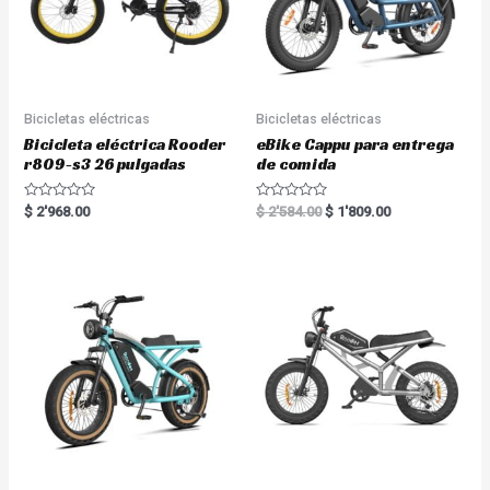
Bicicletas eléctricas
Bicicletas eléctricas
Bicicleta eléctrica Rooder
eBike Cappu para entrega
r809-s3 26 pulgadas
de comida
R
R
$
2'968.00
$
2'584.00
$
1'809.00
a
a
t
t
e
e
d
d
0
0
o
o
u
u
t
t
o
o
f
f
5
5