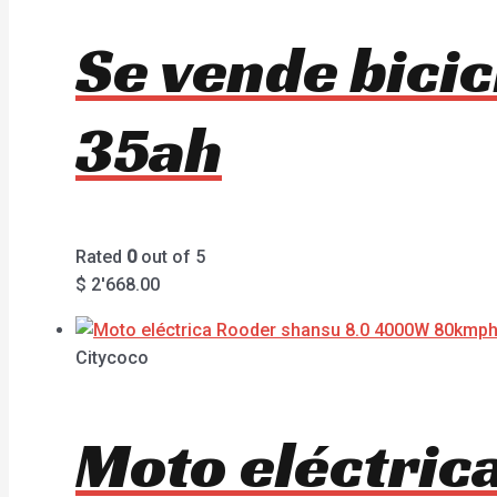
Se vende bici
35ah
Rated
0
out of 5
$
2'668.00
Citycoco
Moto eléctri