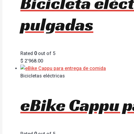
Bicicleta elé
pulgadas
Rated
0
out of 5
$
2'968.00
Bicicletas eléctricas
eBike Cappu p
Rated
0
out of 5