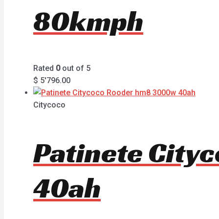
80kmph
Rated
0
out of 5
$
5'796.00
Citycoco
Patinete Cit
40ah