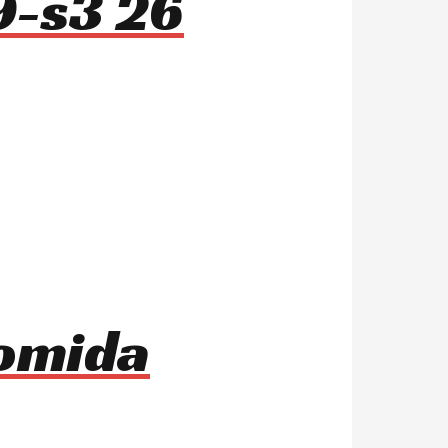
9-s3 26
comida