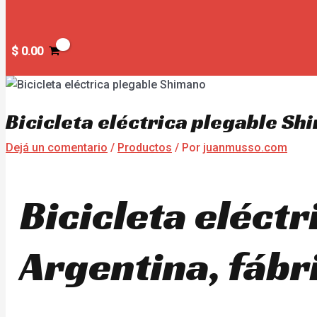
$
0.00
Bicicleta eléctrica plegable S
Dejá un comentario
/
Productos
/ Por
juanmusso.com
Bicicleta eléct
Argentina, fábr