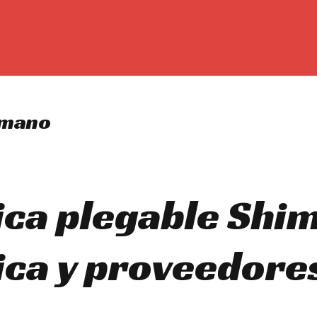
himano
rica plegable Sh
ica y proveedore