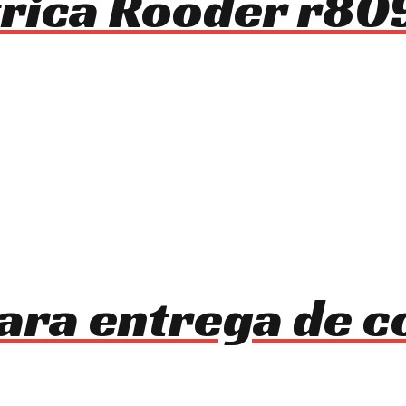
ctrica Rooder r80
ara entrega de 