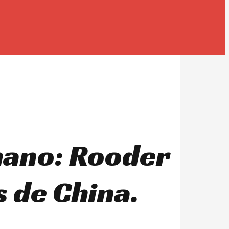
imano: Rooder
s de China.