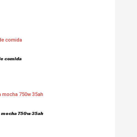
de comida
ca mocha 750w 35ah