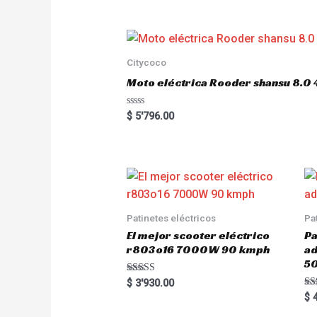
e
d
0
o
u
t
o
Citycoco
f
5
Moto eléctrica Rooder shansu 8
R
$
5'796.00
a
t
e
d
0
o
u
t
o
f
5
Patinetes eléctricos
Pa
El mejor scooter eléctrico
Pa
r803o16 7000W 90 kmph
a
5
Rated
$
3'930.00
5.00
Ra
$
4
out of 5
5.
out