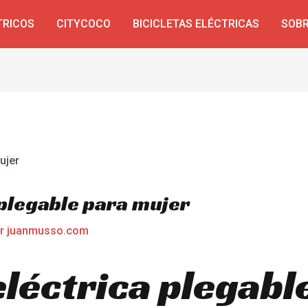
TRICOS
CITYCOCO
BICICLETAS ELÉCTRICAS
SOBR
 plegable para mujer
or
juanmusso.com
eléctrica plegabl