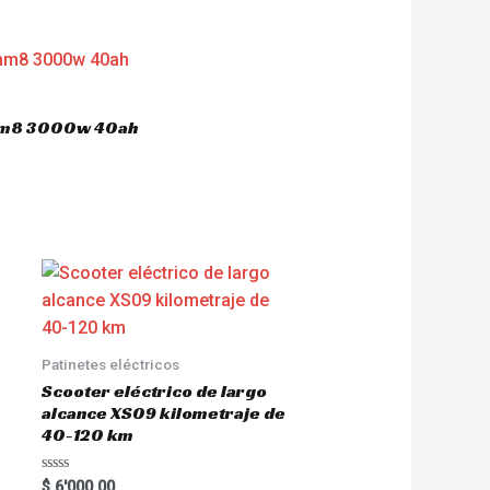
 hm8 3000w 40ah
Patinetes eléctricos
Scooter eléctrico de largo
alcance XS09 kilometraje de
40-120 km
R
$
6'000.00