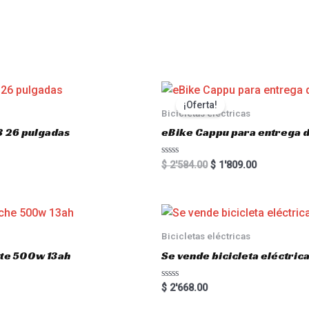
s
¡Oferta!
Bicicletas eléctricas
3 26 pulgadas
eBike Cappu para entrega 
R
$
2'584.00
$
1'809.00
a
t
e
d
0
o
u
Bicicletas eléctricas
t
o
atte 500w 13ah
Se vende bicicleta eléctri
f
5
R
$
2'668.00
a
t