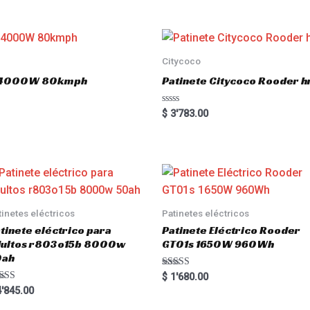
e
d
0
o
u
t
o
Citycoco
f
5
.0 4000W 80kmph
Patinete Citycoco Rooder
R
$
3'783.00
a
t
e
d
0
o
u
t
o
f
5
tinetes eléctricos
Patinetes eléctricos
tinete eléctrico para
Patinete Eléctrico Rooder
dultos r803o15b 8000w
GT01s 1650W 960Wh
0ah
Rated
$
1'680.00
5.00
ted
'845.00
out of 5
00
 of 5