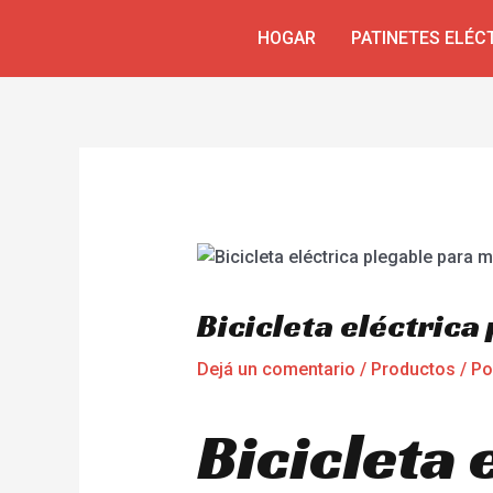
Ir
Navegación
HOGAR
PATINETES ELÉC
al
de
contenido
entradas
Bicicleta eléctrica
Dejá un comentario
/
Productos
/ P
Bicicleta 