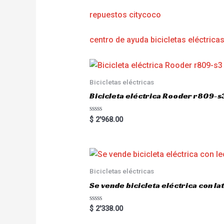
repuestos citycoco
centro de ayuda bicicletas eléctrica
Bicicletas eléctricas
Bicicleta eléctrica Rooder r809-s
R
$
2'968.00
a
t
e
d
0
o
u
Bicicletas eléctricas
t
o
Se vende bicicleta eléctrica con l
f
5
R
$
2'338.00
a
t