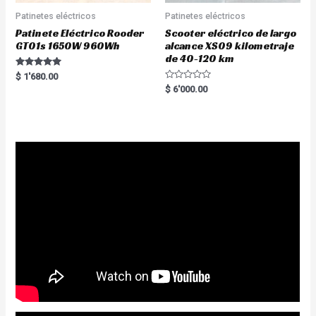
Patinetes eléctricos
Patinetes eléctricos
Patinete Eléctrico Rooder
Scooter eléctrico de largo
GT01s 1650W 960Wh
alcance XS09 kilometraje
de 40-120 km
Rated
$
1'680.00
5.00
R
$
6'000.00
out of 5
a
t
e
d
0
o
u
t
o
f
5