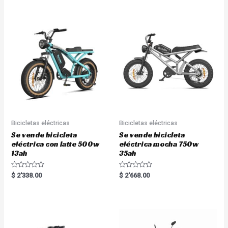
t
t
e
e
d
d
0
0
o
o
u
u
t
t
o
o
f
f
5
5
Bicicletas eléctricas
Bicicletas eléctricas
Se vende bicicleta
Se vende bicicleta
eléctrica con latte 500w
eléctrica mocha 750w
13ah
35ah
R
R
$
2'338.00
$
2'668.00
a
a
t
t
e
e
d
d
0
0
o
o
u
u
t
t