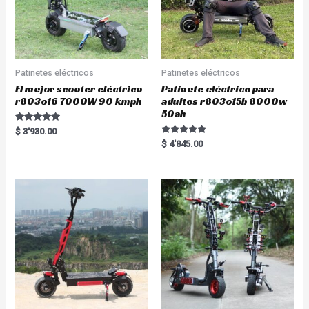
Patinetes eléctricos
Patinetes eléctricos
El mejor scooter eléctrico
Patinete eléctrico para
r803o16 7000W 90 kmph
adultos r803o15b 8000w
50ah
Rated
$
3'930.00
5.00
Rated
$
4'845.00
out of 5
5.00
out of 5