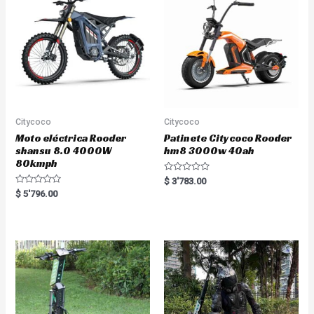
o
o
f
f
5
5
Citycoco
Citycoco
Moto eléctrica Rooder
Patinete Citycoco Rooder
shansu 8.0 4000W
hm8 3000w 40ah
80kmph
R
$
3'783.00
a
R
$
5'796.00
t
a
e
t
d
e
0
d
o
0
u
o
t
u
o
t
f
o
5
f
5