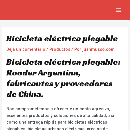
Ir
Navegación
MAIN
al
de
MEN
contenido
entradas
Bicicleta eléctrica plegable
Dejá un comentario
/
Productos
/ Por
juanmusso.com
Bicicleta eléctrica plegable:
Rooder Argentina,
fabricantes y proveedores
de China.
Nos comprometemos a ofrecerle un costo agresivo,
excelentes productos y soluciones de alta calidad, así
como una entrega rápida para bicicletas eléctricas
plegables, bicicletas urbanas eléctricas, precios de