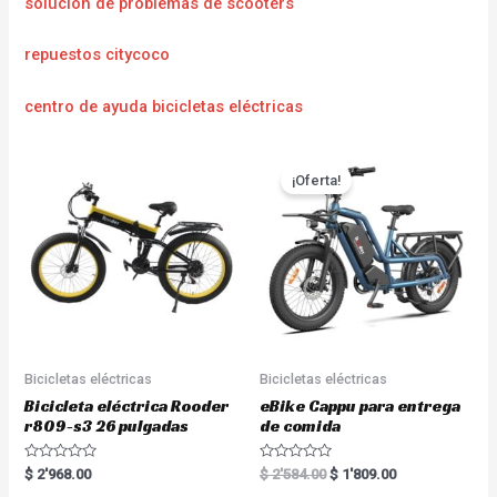
solución de problemas de scooters
repuestos citycoco
centro de ayuda bicicletas eléctricas
¡Oferta!
Bicicletas eléctricas
Bicicletas eléctricas
Bicicleta eléctrica Rooder
eBike Cappu para entrega
r809-s3 26 pulgadas
de comida
R
R
$
2'968.00
$
2'584.00
$
1'809.00
a
a