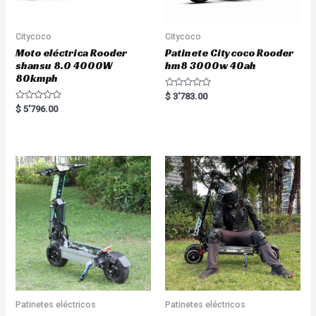
Citycoco
Citycoco
Moto eléctrica Rooder
Patinete Citycoco Rooder
shansu 8.0 4000W
hm8 3000w 40ah
80kmph
R
$
3'783.00
a
R
$
5'796.00
t
a
e
t
d
e
0
d
o
0
u
o
t
u
o
t
f
o
5
f
5
Patinetes eléctricos
Patinetes eléctricos