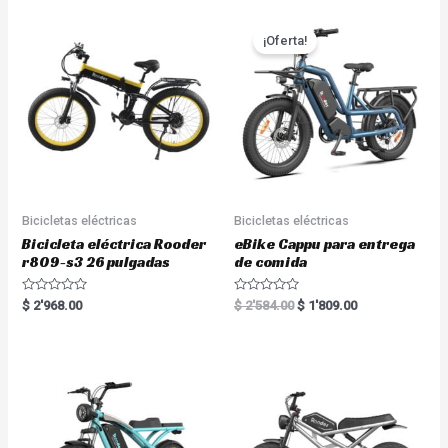
¡Oferta!
Bicicletas eléctricas
Bicicletas eléctricas
Bicicleta eléctrica Rooder
eBike Cappu para entrega
r809-s3 26 pulgadas
de comida
R
R
$
2'968.00
$
2'584.00
$
1'809.00
a
a
t
t
e
e
d
d
0
0
o
o
u
u
t
t
o
o
f
f
5
5