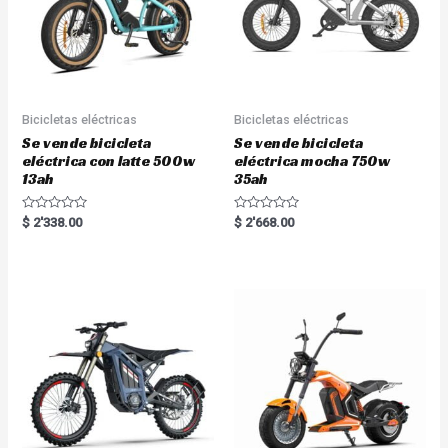
Bicicletas eléctricas
Bicicletas eléctricas
Se vende bicicleta
Se vende bicicleta
eléctrica con latte 500w
eléctrica mocha 750w
13ah
35ah
R
R
$
2'338.00
$
2'668.00
a
a
t
t
e
e
d
d
0
0
o
o
u
u
t
t
o
o
f
f
5
5