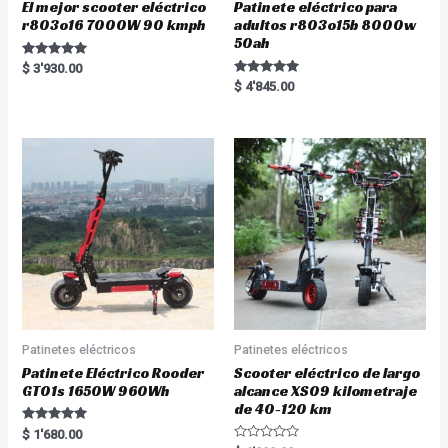
El mejor scooter eléctrico
Patinete eléctrico para
r803o16 7000W 90 kmph
adultos r803o15b 8000w
50ah
Rated
$
3'930.00
5.00
Rated
$
4'845.00
out of 5
5.00
out of 5
Patinetes eléctricos
Patinetes eléctricos
Patinete Eléctrico Rooder
Scooter eléctrico de largo
GT01s 1650W 960Wh
alcance XS09 kilometraje
de 40-120 km
Rated
$
1'680.00
5.00