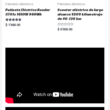
Patinetes eléctricos
Patinetes eléctricos
Patinete Eléctrico Rooder
Scooter eléctrico de largo
GT01s 1650W 960Wh
alcance XS09 kilometraje
de 40-120 km
Rated
$
1'680.00
5.00
R
$
6'000.00
out of 5
a
t
e
d
0
o
u
t
o
f
5