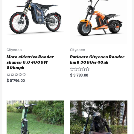
f
f
5
5
Citycoco
Citycoco
Moto eléctrica Rooder
Patinete Citycoco Rooder
shansu 8.0 4000W
hm8 3000w 40ah
80kmph
R
$
3'783.00
a
R
$
5'796.00
t
a
e
t
d
e
0
d
o
0
u
o
t
u
o
t
f
o
5
f
5