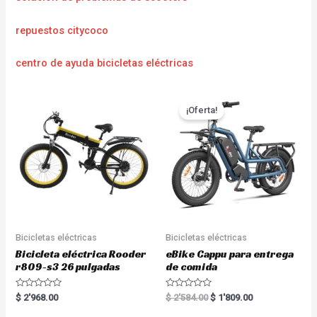
repuestos citycoco
centro de ayuda bicicletas eléctricas
¡Oferta!
Bicicletas eléctricas
Bicicletas eléctricas
Bicicleta eléctrica Rooder
eBike Cappu para entrega
r809-s3 26 pulgadas
de comida
R
R
$
2'968.00
$
2'584.00
$
1'809.00
a
a
t
t