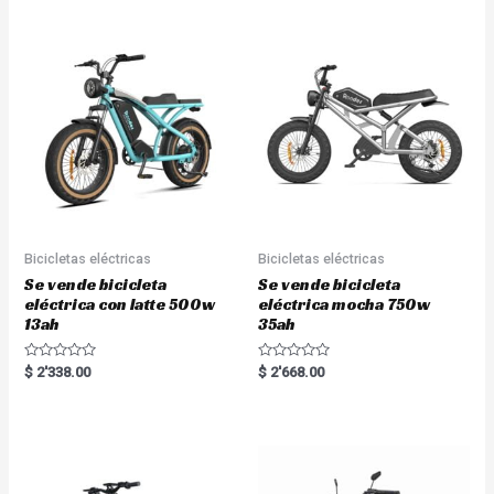
e
e
d
d
0
0
o
o
u
u
t
t
o
o
f
f
5
5
Bicicletas eléctricas
Bicicletas eléctricas
Se vende bicicleta
Se vende bicicleta
eléctrica con latte 500w
eléctrica mocha 750w
13ah
35ah
R
R
$
2'338.00
$
2'668.00
a
a
t
t
e
e
d
d
0
0
o
o
u
u
t
t
o
o