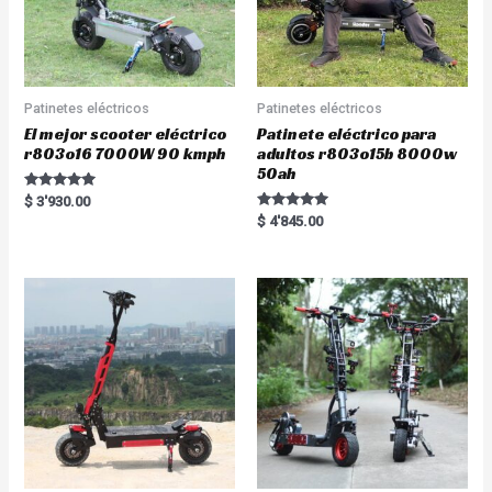
Patinetes eléctricos
Patinetes eléctricos
El mejor scooter eléctrico
Patinete eléctrico para
r803o16 7000W 90 kmph
adultos r803o15b 8000w
50ah
Rated
$
3'930.00
5.00
Rated
$
4'845.00
out of 5
5.00
out of 5