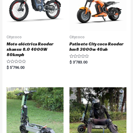
Citycoco
Citycoco
Moto eléctrica Rooder
Patinete Citycoco Rooder
shansu 8.0 4000W
hm8 3000w 40ah
80kmph
R
$
3'783.00
a
R
$
5'796.00
t
a
e
t
d
e
0
d
o
0
u
o
t
u
o
t
f
o
5
f
5