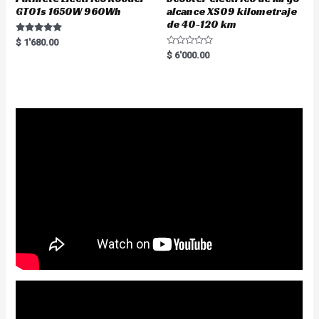
GT01s 1650W 960Wh
alcance XS09 kilometraje
de 40-120 km
Rated
$
1'680.00
5.00
R
$
6'000.00
out of 5
a
t
e
d
0
o
u
t
o
f
5