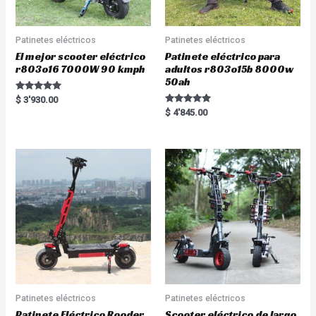
Patinetes eléctricos
Patinetes eléctricos
El mejor scooter eléctrico
Patinete eléctrico para
r803o16 7000W 90 kmph
adultos r803o15b 8000w
50ah
Rated
$
3'930.00
5.00
Rated
$
4'845.00
out of 5
5.00
out of 5
Patinetes eléctricos
Patinetes eléctricos
Patinete Eléctrico Rooder
Scooter eléctrico de largo