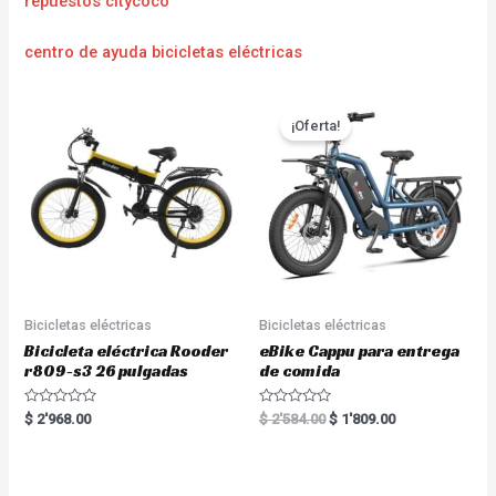
repuestos citycoco
centro de ayuda bicicletas eléctricas
¡Oferta!
Bicicletas eléctricas
Bicicletas eléctricas
Bicicleta eléctrica Rooder
eBike Cappu para entrega
r809-s3 26 pulgadas
de comida
R
R
$
2'968.00
$
2'584.00
$
1'809.00
a
a
t
t
e
e
d
d
0
0
o
o