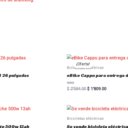
s
¡Oferta!
Bicicletas eléctricas
3 26 pulgadas
eBike Cappu para entrega 
R
$
2'584.00
$
1'809.00
a
t
e
d
0
o
u
Bicicletas eléctricas
t
o
atte 500w 13ah
Se vende bicicleta eléctri
f