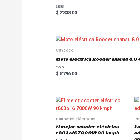
5
R
$
2'338.00
a
t
e
d
0
o
u
t
o
Citycoco
f
5
Moto eléctrica Rooder shansu 8
R
$
5'796.00
a
t
e
d
0
o
u
t
o
f
5
Patinetes eléctricos
Pa
El mejor scooter eléctrico
Pa
r803o16 7000W 90 kmph
a
5