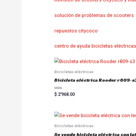
solución de problemas de scooters
repuestos citycoco
centro de ayuda bicicletas eléctrica
Bicicletas eléctricas
Bicicleta eléctrica Rooder r809-s
R
$
2'968.00
a
t
e
d
0
o
u
Bicicletas eléctricas
t
o
Se vende bicicleta eléctrica con l
f