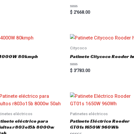
5
R
$
2'668.00
a
t
e
d
0
o
u
t
o
Citycoco
f
5
.0 4000W 80kmph
Patinete Citycoco Rooder
R
$
3'783.00
a
t
e
d
0
o
u
t
o
f
5
tinetes eléctricos
Patinetes eléctricos
tinete eléctrico para
Patinete Eléctrico Rooder
dultos r803o15b 8000w
GT01s 1650W 960Wh
0ah