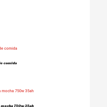
de comida
ca mocha 750w 35ah