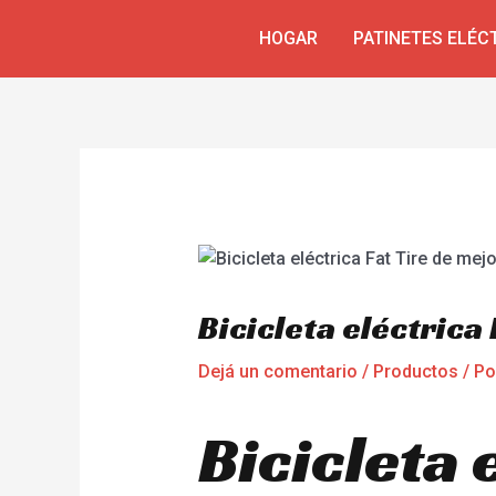
Ir
Navegación
HOGAR
PATINETES ELÉC
al
de
contenido
entradas
Bicicleta eléctrica
Dejá un comentario
/
Productos
/ P
Bicicleta