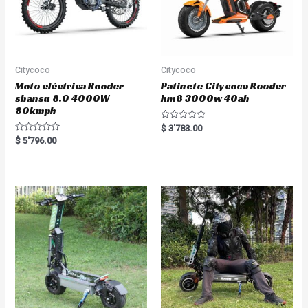
Citycoco
Citycoco
Moto eléctrica Rooder
Patinete Citycoco Rooder
shansu 8.0 4000W
hm8 3000w 40ah
80kmph
R
$
3'783.00
a
R
$
5'796.00
t
a
e
t
d
e
0
d
o
0
u
o
t
u
o
t
f
o
5
f
5