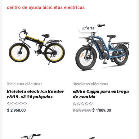
centro de ayuda bicicletas eléctricas
¡Oferta!
Bicicletas eléctricas
Bicicletas eléctricas
Bicicleta eléctrica Rooder
eBike Cappu para entrega
r809-s3 26 pulgadas
de comida
R
R
$
2'968.00
$
2'584.00
$
1'809.00
a
a
t
t
e
e
d
d
0
0
o
o
u
u