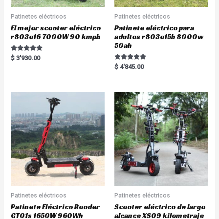
Patinetes eléctricos
Patinetes eléctricos
El mejor scooter eléctrico
Patinete eléctrico para
r803o16 7000W 90 kmph
adultos r803o15b 8000w
50ah
Rated
$
3'930.00
5.00
Rated
$
4'845.00
out of 5
5.00
out of 5
Patinetes eléctricos
Patinetes eléctricos
Patinete Eléctrico Rooder
Scooter eléctrico de largo
GT01s 1650W 960Wh
alcance XS09 kilometraje