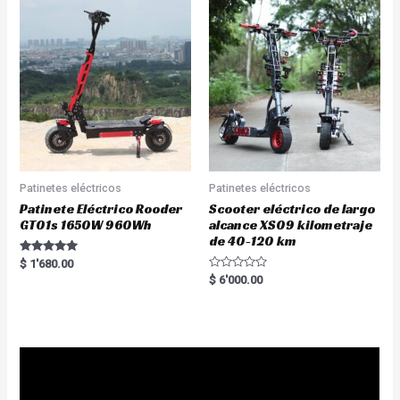
Patinetes eléctricos
Patinetes eléctricos
Patinete Eléctrico Rooder
Scooter eléctrico de largo
GT01s 1650W 960Wh
alcance XS09 kilometraje
de 40-120 km
Rated
$
1'680.00
5.00
R
$
6'000.00
out of 5
a
t
e
d
0
o
u
t
o
f
5