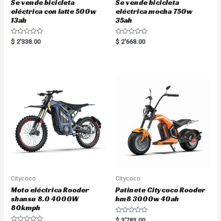
Se vende bicicleta
Se vende bicicleta
eléctrica con latte 500w
eléctrica mocha 750w
13ah
35ah
R
R
$
2'338.00
$
2'668.00
a
a
t
t
e
e
d
d
0
0
o
o
u
u
t
t
o
o
f
f
5
5
Citycoco
Citycoco
Moto eléctrica Rooder
Patinete Citycoco Rooder
shansu 8.0 4000W
hm8 3000w 40ah
80kmph
R
$
3'783.00