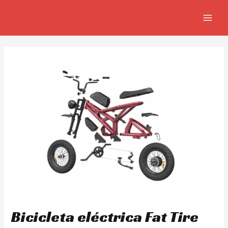
Ir
Navegación
MAIN
al
de
MEN
contenido
entradas
Bicicleta eléctrica Fat Tire