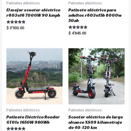
Patinetes eléctricos
Patinetes eléctricos
El mejor scooter eléctrico
Patinete eléctrico para
r803o16 7000W 90 kmph
adultos r803o15b 8000w
50ah
Rated
$
3'930.00
5.00
Rated
$
4'845.00
out of 5
5.00
out of 5
Patinetes eléctricos
Patinetes eléctricos
Patinete Eléctrico Rooder
Scooter eléctrico de largo
GT01s 1650W 960Wh
alcance XS09 kilometraje
de 40-120 km