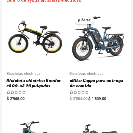
centro de ayuda bicicletas eléctricas
¡Oferta!
Bicicletas eléctricas
Bicicletas eléctricas
Bicicleta eléctrica Rooder
eBike Cappu para entrega
r809-s3 26 pulgadas
de comida
R
R
$
2'968.00
$
2'584.00
$
1'809.00
a
a
t
t
e
e
d
d
0
0
o
o
u
u
t
t
o
o