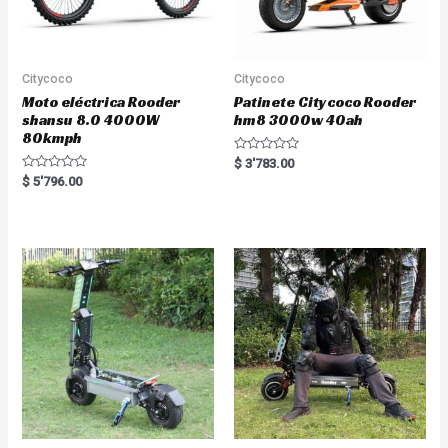
Citycoco
Citycoco
Moto eléctrica Rooder
Patinete Citycoco Rooder
shansu 8.0 4000W
hm8 3000w 40ah
80kmph
R
$
3'783.00
a
R
$
5'796.00
t
a
e
t
d
e
0
d
o
0
u
o
t
u
o
t
f
o
5
f
5