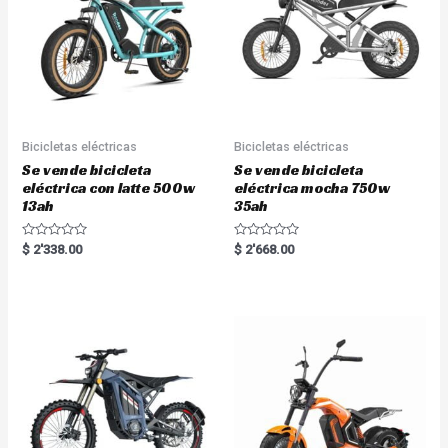
f
f
5
5
Bicicletas eléctricas
Bicicletas eléctricas
Se vende bicicleta
Se vende bicicleta
eléctrica con latte 500w
eléctrica mocha 750w
13ah
35ah
R
R
$
2'338.00
$
2'668.00
a
a
t
t
e
e
d
d
0
0
o
o
u
u
t
t
o
o
f
f
5
5