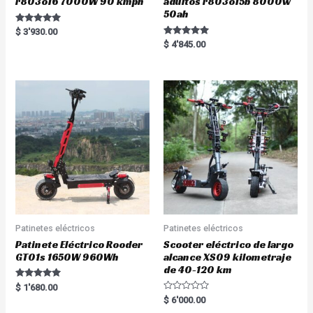
r803o16 7000W 90 kmph
adultos r803o15b 8000w
50ah
Rated
$
3'930.00
5.00
Rated
$
4'845.00
out of 5
5.00
out of 5
Patinetes eléctricos
Patinetes eléctricos
Patinete Eléctrico Rooder
Scooter eléctrico de largo
GT01s 1650W 960Wh
alcance XS09 kilometraje
de 40-120 km
Rated
$
1'680.00
5.00
R
$
6'000.00
out of 5
a