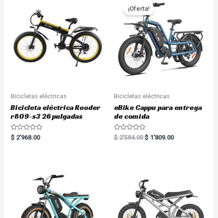
¡Oferta!
Bicicletas eléctricas
Bicicletas eléctricas
Bicicleta eléctrica Rooder
eBike Cappu para entrega
r809-s3 26 pulgadas
de comida
R
R
$
2'968.00
$
2'584.00
$
1'809.00
a
a
t
t
e
e
d
d
0
0
o
o
u
u
t
t
o
o
f
f
5
5