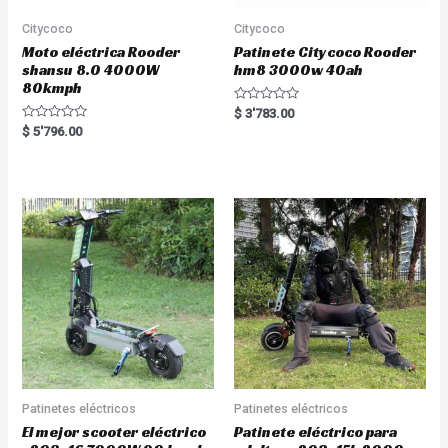
Citycoco
Citycoco
Moto eléctrica Rooder
Patinete Citycoco Rooder
shansu 8.0 4000W
hm8 3000w 40ah
80kmph
R
$
3'783.00
a
R
$
5'796.00
t
a
e
t
d
e
0
d
o
0
u
o
t
u
o
t
f
o
5
f
5
Patinetes eléctricos
Patinetes eléctricos
El mejor scooter eléctrico
Patinete eléctrico para