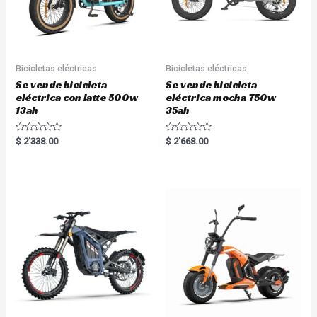
Bicicletas eléctricas
Bicicletas eléctricas
Se vende bicicleta
Se vende bicicleta
eléctrica con latte 500w
eléctrica mocha 750w
13ah
35ah
R
R
$
2'338.00
$
2'668.00
a
a
t
t
e
e
d
d
0
0
o
o
u
u
t
t
o
o
f
f
5
5