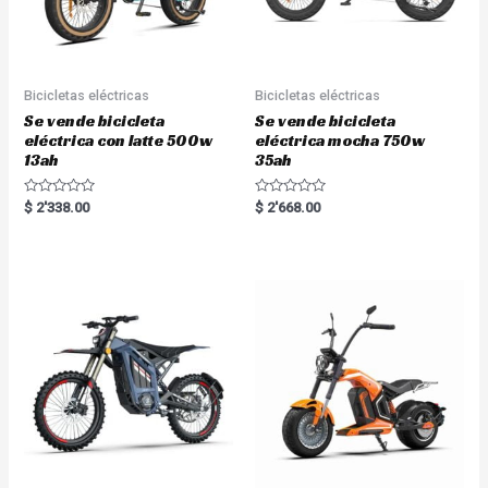
Bicicletas eléctricas
Bicicletas eléctricas
Se vende bicicleta
Se vende bicicleta
eléctrica con latte 500w
eléctrica mocha 750w
13ah
35ah
R
R
$
2'338.00
$
2'668.00
a
a
t
t
e
e
d
d
0
0
o
o
u
u
t
t
o
o
f
f
5
5