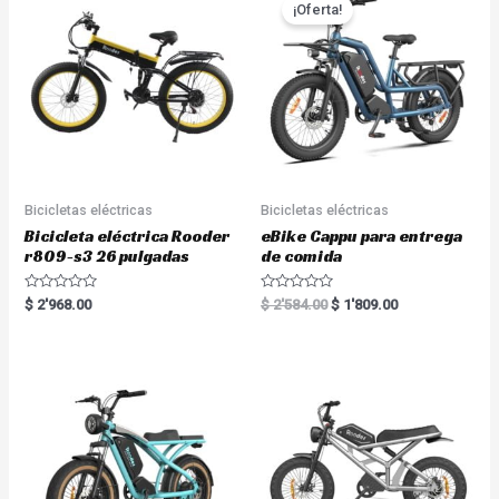
¡Oferta!
Bicicletas eléctricas
Bicicletas eléctricas
Bicicleta eléctrica Rooder
eBike Cappu para entrega
r809-s3 26 pulgadas
de comida
R
R
$
2'968.00
$
2'584.00
$
1'809.00
a
a
t
t
e
e
d
d
0
0
o
o
u
u
t
t
o
o
f
f
5
5