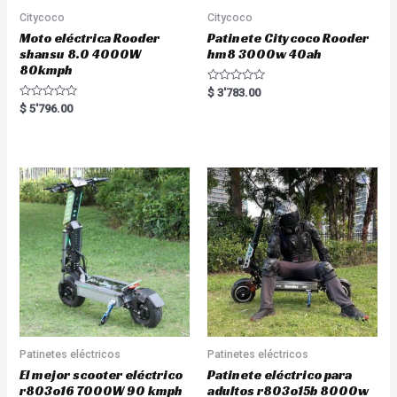
Citycoco
Citycoco
Moto eléctrica Rooder
Patinete Citycoco Rooder
shansu 8.0 4000W
hm8 3000w 40ah
80kmph
R
$
3'783.00
a
R
$
5'796.00
t
a
e
t
d
e
0
d
o
0
u
o
t
u
o
t
f
o
5
f
5
Patinetes eléctricos
Patinetes eléctricos
El mejor scooter eléctrico
Patinete eléctrico para
r803o16 7000W 90 kmph
adultos r803o15b 8000w