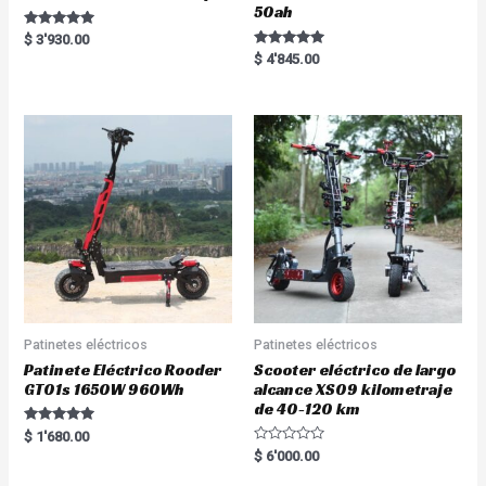
50ah
Rated
$
3'930.00
5.00
Rated
$
4'845.00
out of 5
5.00
out of 5
Patinetes eléctricos
Patinetes eléctricos
Patinete Eléctrico Rooder
Scooter eléctrico de largo
GT01s 1650W 960Wh
alcance XS09 kilometraje
de 40-120 km
Rated
$
1'680.00
5.00
R
$
6'000.00
out of 5
a
t