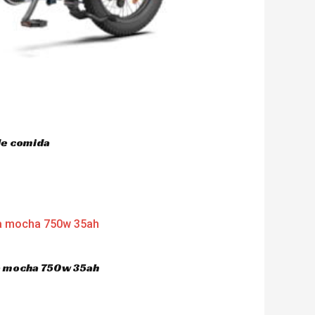
de comida
ca mocha 750w 35ah