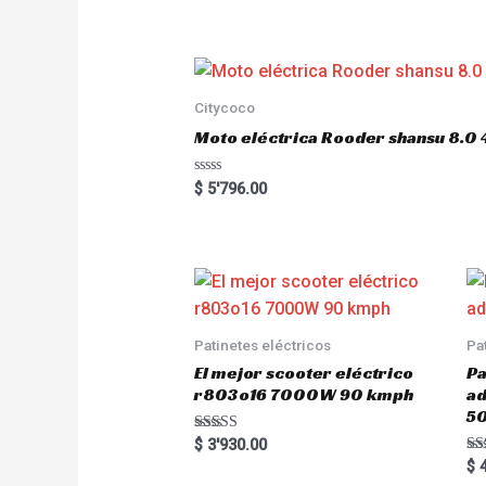
t
e
d
0
o
u
t
o
Citycoco
f
5
Moto eléctrica Rooder shansu 8
R
$
5'796.00
a
t
e
d
0
o
u
t
o
f
5
Patinetes eléctricos
Pa
El mejor scooter eléctrico
Pa
r803o16 7000W 90 kmph
a
5
Rated
$
3'930.00
5.00
Ra
$
4
out of 5
5.