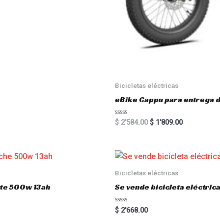
Bicicletas eléctricas
eBike Cappu para entrega 
R
$
2'584.00
$
1'809.00
a
t
e
d
0
o
u
Bicicletas eléctricas
t
o
atte 500w 13ah
Se vende bicicleta eléctri
f
5
R
$
2'668.00
a