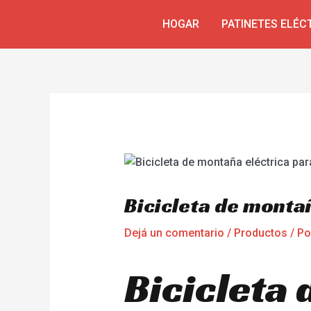
Ir
Navegación
HOGAR
PATINETES ELÉC
al
de
contenido
entradas
Bicicleta de monta
Dejá un comentario
/
Productos
/ P
Bicicleta