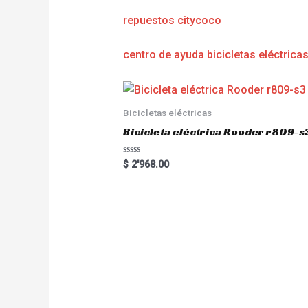
repuestos citycoco
centro de ayuda bicicletas eléctrica
Bicicletas eléctricas
Bicicleta eléctrica Rooder r809-s
R
$
2'968.00
a
t
e
d
0
o
u
t
o
f
5