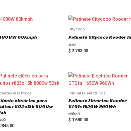
t
e
d
0
o
u
t
o
Citycoco
f
5
.0 4000W 80kmph
Patinete Citycoco Rooder
R
$
3'783.00
a
t
e
d
0
o
u
t
o
f
5
tinetes eléctricos
Patinetes eléctricos
tinete eléctrico para
Patinete Eléctrico Rooder
dultos r803o15b 8000w
GT01s 1650W 960Wh
0ah
Rated
$
1'680.00
5.00
ted
'845.00
out of 5
00