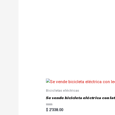
Bicicletas eléctricas
Se vende bicicleta eléctrica con l
R
$
2'338.00
a