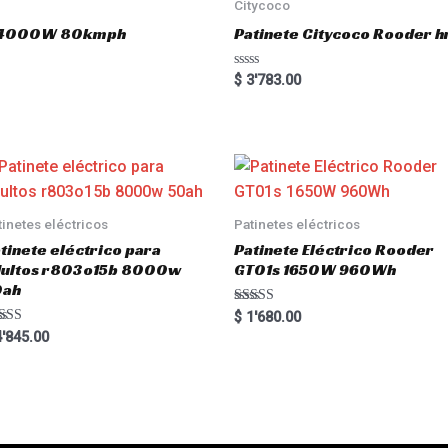
o
Citycoco
f
5
.0 4000W 80kmph
Patinete Citycoco Rooder
R
$
3'783.00
a
t
e
d
0
o
u
t
o
f
5
tinetes eléctricos
Patinetes eléctricos
tinete eléctrico para
Patinete Eléctrico Rooder
dultos r803o15b 8000w
GT01s 1650W 960Wh
0ah
Rated
$
1'680.00
5.00
ted
'845.00
out of 5
00
 of 5