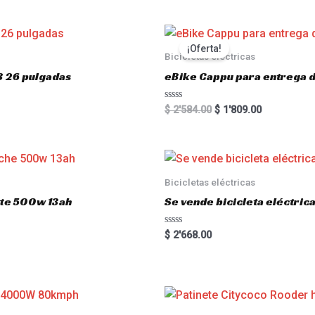
¡Oferta!
Bicicletas eléctricas
3 26 pulgadas
eBike Cappu para entrega 
R
$
2'584.00
$
1'809.00
a
t
e
d
0
o
u
Bicicletas eléctricas
t
o
atte 500w 13ah
Se vende bicicleta eléctri
f
5
R
$
2'668.00
a
t
e
d
0
o
u
t