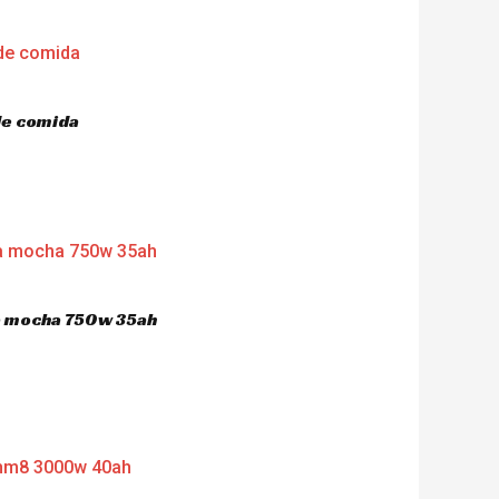
de comida
ca mocha 750w 35ah