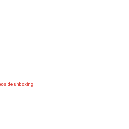
eos de unboxing.
s