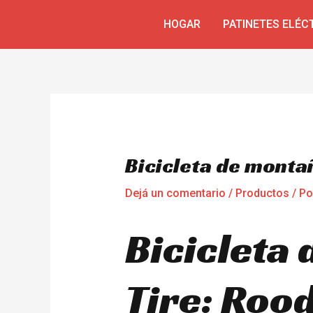
Ir
Navegación
HOGAR
PATINETES ELÉC
al
de
contenido
entradas
Bicicleta de montañ
Dejá un comentario
/
Productos
/ P
Bicicleta 
Tire: Rood