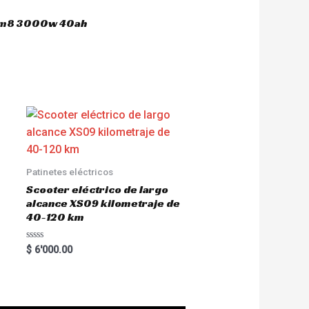
 hm8 3000w 40ah
Patinetes eléctricos
Scooter eléctrico de largo
alcance XS09 kilometraje de
40-120 km
R
$
6'000.00
a
t
e
d
0
o