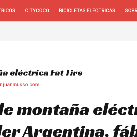
TRICOS
CITYCOCO
BICICLETAS ELÉCTRICAS
SOBR
a eléctrica Fat Tire
or
juanmusso.com
de montaña eléct
er Argentina, fáb