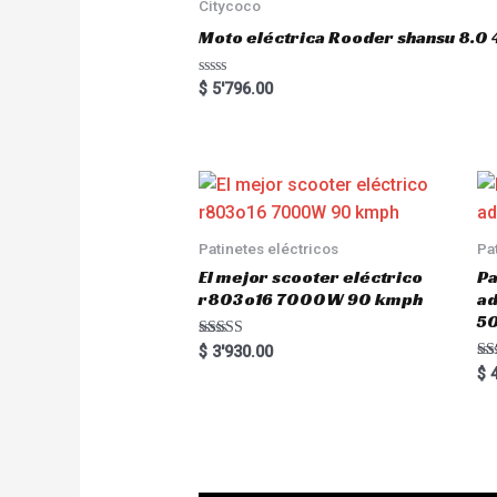
o
Citycoco
f
5
Moto eléctrica Rooder shansu 8
R
$
5'796.00
a
t
e
d
0
o
u
t
o
f
5
Patinetes eléctricos
Pa
El mejor scooter eléctrico
Pa
r803o16 7000W 90 kmph
a
5
Rated
$
3'930.00
5.00
Ra
$
4
out of 5
5.
out