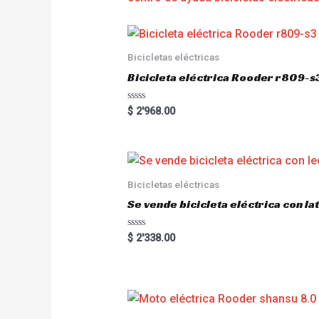
Bicicletas eléctricas
Bicicleta eléctrica Rooder r809-s
R
$
2'968.00
a
t
e
d
0
o
u
Bicicletas eléctricas
t
o
Se vende bicicleta eléctrica con l
f
5
R
$
2'338.00
a
t
e
d
0
o
u
t