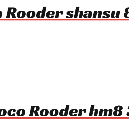
ca Rooder shansu
ycoco Rooder hm