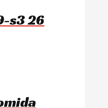
9-s3 26
comida