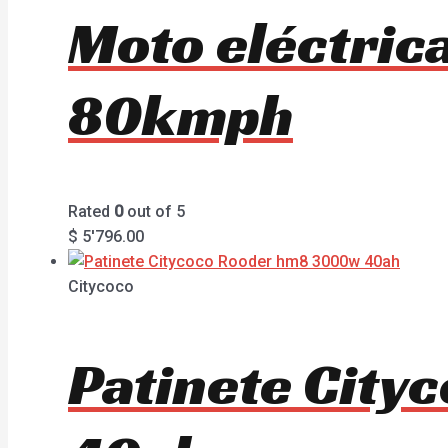
Moto eléctri
80kmph
Rated
0
out of 5
$
5'796.00
Citycoco
Patinete Cit