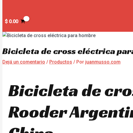
$
0.00
Bicicleta de cross eléctrica pa
Dejá un comentario
/
Productos
/ Por
juanmusso.com
Bicicleta de cr
Rooder Argentin
China.