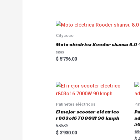
a
t
e
d
0
o
u
t
o
Citycoco
f
5
Moto eléctrica Rooder shansu 8
R
$
5'796.00
a
t
e
d
0
o
u
t
o
f
5
Patinetes eléctricos
Pa
El mejor scooter eléctrico
Pa
r803o16 7000W 90 kmph
a
5
Rated
$
3'930.00
5.00
Ra
$
4