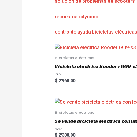
solución de problemas de scooters
repuestos citycoco
centro de ayuda bicicletas eléctrica
Bicicletas eléctricas
Bicicleta eléctrica Rooder r809-s
R
$
2'968.00
a
t
e
d
0
o
u
Bicicletas eléctricas
t
o
Se vende bicicleta eléctrica con l
f
5
R
$
2'338.00