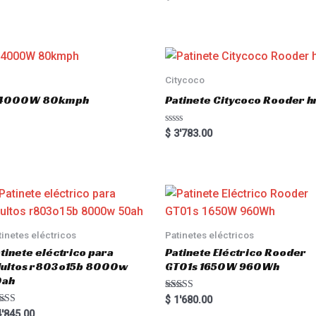
a
t
e
d
0
o
u
t
o
Citycoco
f
5
.0 4000W 80kmph
Patinete Citycoco Rooder
R
$
3'783.00
a
t
e
d
0
o
u
t
o
f
5
tinetes eléctricos
Patinetes eléctricos
tinete eléctrico para
Patinete Eléctrico Rooder
dultos r803o15b 8000w
GT01s 1650W 960Wh
0ah
Rated
$
1'680.00
5.00
ted
'845.00