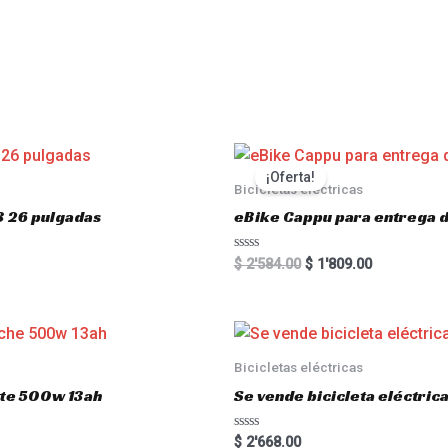
s
¡Oferta!
Bicicletas eléctricas
3 26 pulgadas
eBike Cappu para entrega 
R
$
2'584.00
$
1'809.00
a
t
e
d
0
o
u
Bicicletas eléctricas
t
o
atte 500w 13ah
Se vende bicicleta eléctri
f
5
R
$
2'668.00