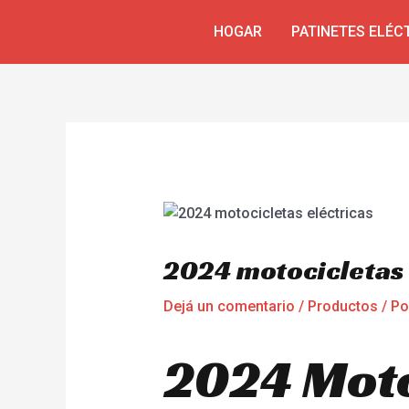
Ir
Navegación
HOGAR
PATINETES ELÉC
al
de
contenido
entradas
2024 motocicletas 
Dejá un comentario
/
Productos
/ P
2024 Moto