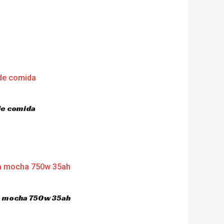
de comida
ca mocha 750w 35ah