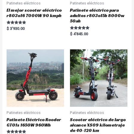
Patinetes eléctricos
Patinetes eléctricos
El mejor scooter eléctrico
Patinete eléctrico para
r803o16 7000W 90 kmph
adultos r803o15b 8000w
50ah
Rated
$
3'930.00
5.00
Rated
$
4'845.00
out of 5
5.00
out of 5
Patinetes eléctricos
Patinetes eléctricos
Patinete Eléctrico Rooder
Scooter eléctrico de largo
GT01s 1650W 960Wh
alcance XS09 kilometraje
de 40-120 km