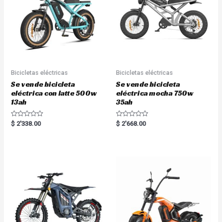
f
f
5
5
Bicicletas eléctricas
Bicicletas eléctricas
Se vende bicicleta
Se vende bicicleta
eléctrica con latte 500w
eléctrica mocha 750w
13ah
35ah
R
R
$
2'338.00
$
2'668.00
a
a
t
t
e
e
d
d
0
0
o
o
u
u
t
t
o
o
f
f
5
5