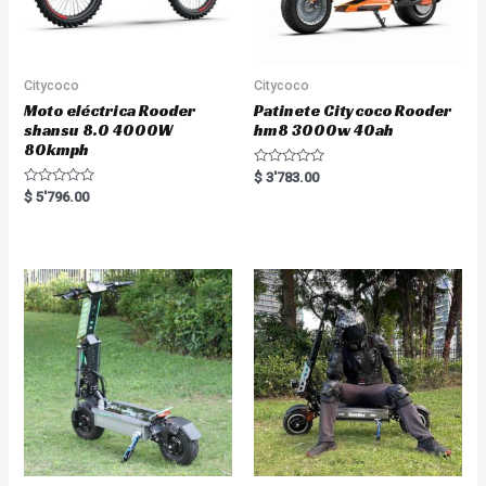
Citycoco
Citycoco
Moto eléctrica Rooder
Patinete Citycoco Rooder
shansu 8.0 4000W
hm8 3000w 40ah
80kmph
R
$
3'783.00
a
R
$
5'796.00
t
a
e
t
d
e
0
d
o
0
u
o
t
u
o
t
f
o
5
f
5