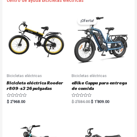
centro de ayuda bicicletas eléctricas
¡Oferta!
Bicicletas eléctricas
Bicicletas eléctricas
Bicicleta eléctrica Rooder
eBike Cappu para entrega
r809-s3 26 pulgadas
de comida
R
R
$
2'968.00
$
2'584.00
$
1'809.00
a
a
t
t
e
e
d
d
0
0
o
o
u
u
t
t
o
o