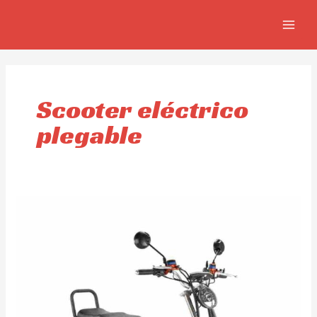
Ir
MAIN
al
MEN
contenido
Scooter eléctrico
plegable