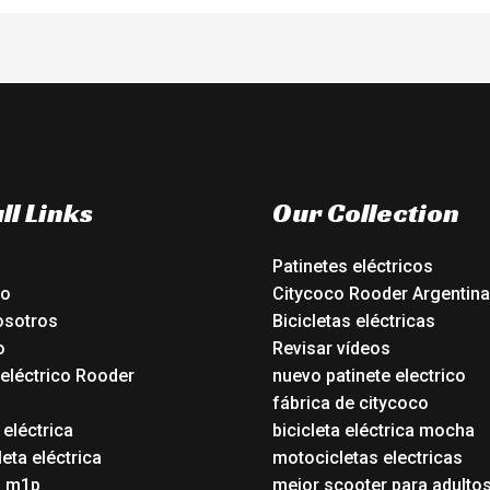
ll Links
Our Collection
Patinetes eléctricos
io
Citycoco Rooder Argentina
osotros
Bicicletas eléctricas
o
Revisar vídeos
 eléctrico Rooder
nuevo patinete electrico
o
fábrica de citycoco
 eléctrica
bicicleta eléctrica mocha
eta eléctrica
motocicletas electricas
o m1p
mejor scooter para adulto