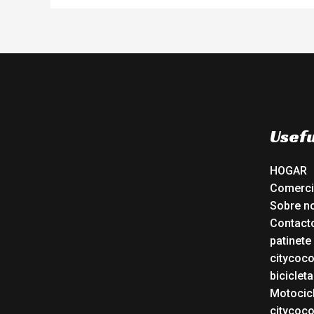
Usefu
HOGAR
Comerc
Sobre n
Contact
patinete
citycoc
bicicleta
Motocicl
citycoc