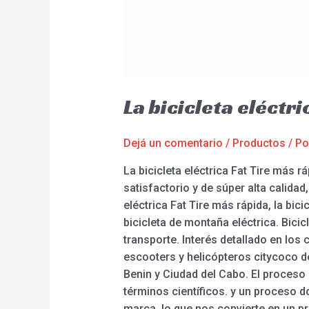
La bicicleta eléctri
Dejá un comentario
/
Productos
/ P
La bicicleta eléctrica Fat Tire más r
satisfactorio y de súper alta calida
eléctrica Fat Tire más rápida, la bicic
bicicleta de montaña eléctrica. Bicic
transporte. Interés detallado en los
escooters y helicópteros citycoco d
Benin y Ciudad del Cabo. El proceso
términos científicos. y un proceso 
marca, lo que nos convierte en un pr