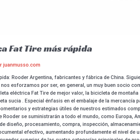
ca Fat Tire más rápida
or
juanmusso.com
ápida: Rooder Argentina, fabricantes y fábrica de China. Siguie
d, nos esforzamos por ser, en general, un muy buen socio come
leta eléctrica Fat Tire de mejor valor, la bicicleta de montaña E
leta sucia . Especial énfasis en el embalaje de la mercancía p
 comentarios y estrategias útiles de nuestros estimados compr
e Rooder se suministrarán a todo el mundo, como Europa, Am
 de diseño, procesamiento, compra, inspección, almacenamie
documental efectivo, aumentando profundamente el nivel de us
oveedor superior de las cuatro categorías principales de pro