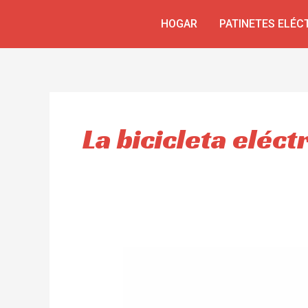
Ir
HOGAR
PATINETES ELÉC
al
contenido
La bicicleta eléct