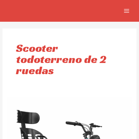
Ir
MAIN
al
MEN
contenido
Scooter
todoterreno de 2
ruedas