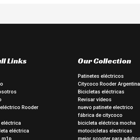
ll Links
Our Collection
Patinetes eléctricos
io
Citycoco Rooder Argentina
osotros
Bicicletas eléctricas
o
Revisar vídeos
 eléctrico Rooder
nuevo patinete electrico
o
fábrica de citycoco
 eléctrica
bicicleta eléctrica mocha
eta eléctrica
motocicletas electricas
o m1p
mejor scooter para adulto