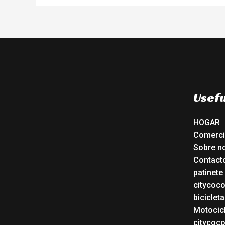
Usefu
HOGAR
Comerc
Sobre n
Contact
patinete
citycoc
bicicleta
Motocicl
citycoc