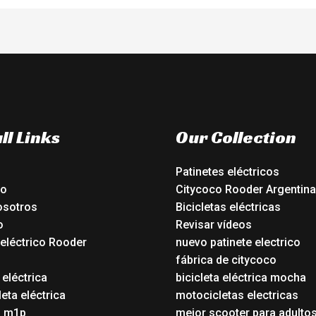
ll Links
Our Collection
Patinetes eléctricos
io
Citycoco Rooder Argentina
osotros
Bicicletas eléctricas
o
Revisar vídeos
 eléctrico Rooder
nuevo patinete electrico
o
fábrica de citycoco
 eléctrica
bicicleta eléctrica mocha
eta eléctrica
motocicletas electricas
o m1p
mejor scooter para adulto