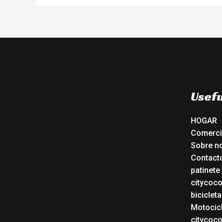
Usefu
HOGAR
Comerc
Sobre n
Contact
patinete
citycoc
bicicleta
Motocicl
citycoc