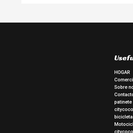
Usefu
HOGAR
Comerc
Sobre n
Contact
patinete
citycoc
bicicleta
Motocicl
citycoc