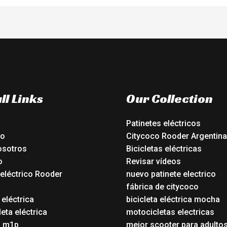
ll Links
Our Collection
Patinetes eléctricos
io
Citycoco Rooder Argentina
osotros
Bicicletas eléctricas
o
Revisar vídeos
 eléctrico Rooder
nuevo patinete electrico
o
fábrica de citycoco
 eléctrica
bicicleta eléctrica mocha
eta eléctrica
motocicletas electricas
o m1p
mejor scooter para adulto