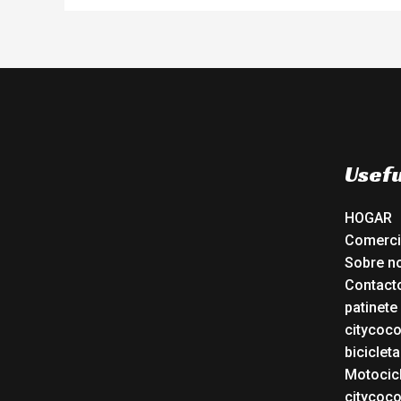
Usefu
HOGAR
Comerc
Sobre n
Contact
patinete
citycoc
bicicleta
Motocicl
citycoc