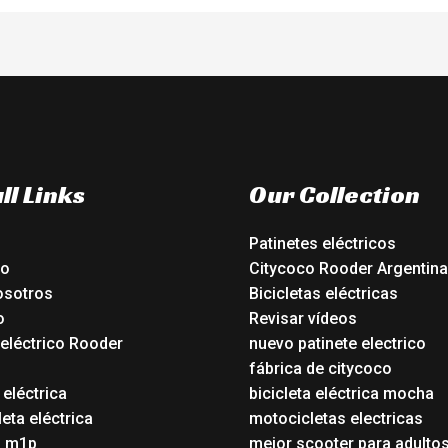
ll Links
Our Collection
Patinetes eléctricos
io
Citycoco Rooder Argentina
osotros
Bicicletas eléctricas
o
Revisar vídeos
 eléctrico Rooder
nuevo patinete electrico
o
fábrica de citycoco
 eléctrica
bicicleta eléctrica mocha
eta eléctrica
motocicletas electricas
o m1p
mejor scooter para adulto