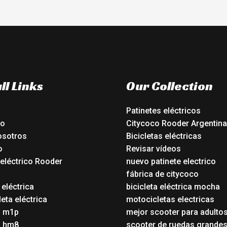
ll Links
Our Collection
Patinetes eléctricos
io
Citycoco Rooder Argentina
osotros
Bicicletas eléctricas
o
Revisar vídeos
 eléctrico Rooder
nuevo patinete electrico
o
fábrica de citycoco
 eléctrica
bicicleta eléctrica mocha
eta eléctrica
motocicletas electricas
o m1p
mejor scooter para adulto
o hm8
scooter de ruedas grande