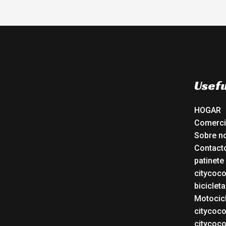
Usefu
HOGAR
Comerc
Sobre n
Contact
patinete
citycoc
bicicleta
Motocicl
citycoc
citycoc