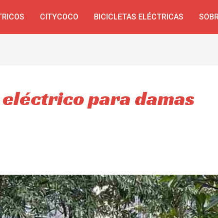
TRICOS
CITYCOCO
BICICLETAS ELÉCTRICAS
SOBR
 eléctrico para damas