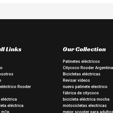
ll Links
Our Collection
Patinetes eléctricos
io
Citycoco Rooder Argentina
osotros
Bicicletas eléctricas
o
Revisar vídeos
 eléctrico Rooder
nuevo patinete electrico
o
fábrica de citycoco
 eléctrica
bicicleta eléctrica mocha
eta eléctrica
motocicletas electricas
o m1p
mejor scooter para adulto