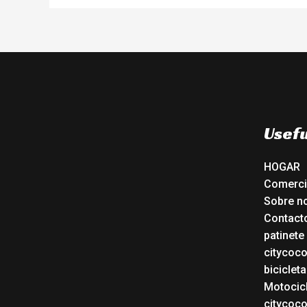
Usefu
HOGAR
Comerc
Sobre n
Contact
patinete
citycoc
bicicleta
Motocicl
citycoc