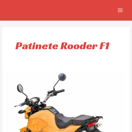
Ir
MAIN
al
MEN
contenido
Patinete Rooder F1