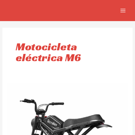
Ir
MAIN
al
MEN
contenido
Motocicleta
eléctrica M6