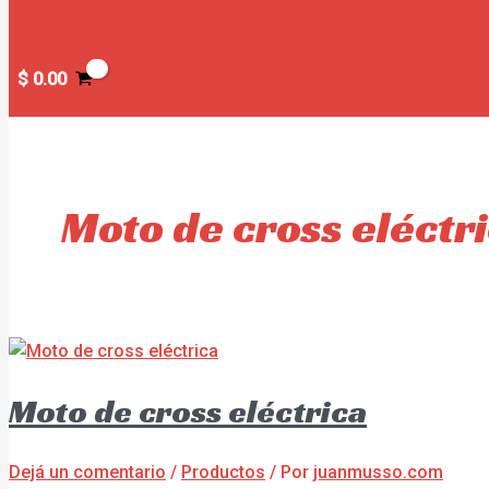
$
0.00
Moto de cross eléctr
Moto de cross eléctrica
Dejá un comentario
/
Productos
/ Por
juanmusso.com