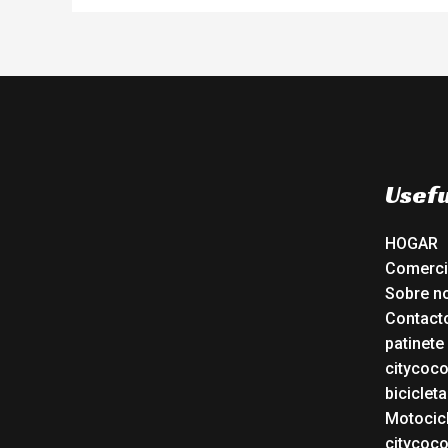
Usefu
HOGAR
Comerc
Sobre n
Contact
patinete
citycoc
bicicleta
Motocicl
citycoc