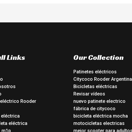
ll Links
Our Collection
Patinetes eléctricos
io
Citycoco Rooder Argentina
osotros
Bicicletas eléctricas
o
Revisar vídeos
 eléctrico Rooder
nuevo patinete electrico
o
fábrica de citycoco
 eléctrica
bicicleta eléctrica mocha
eta eléctrica
motocicletas electricas
o m1p
mejor scooter para adulto