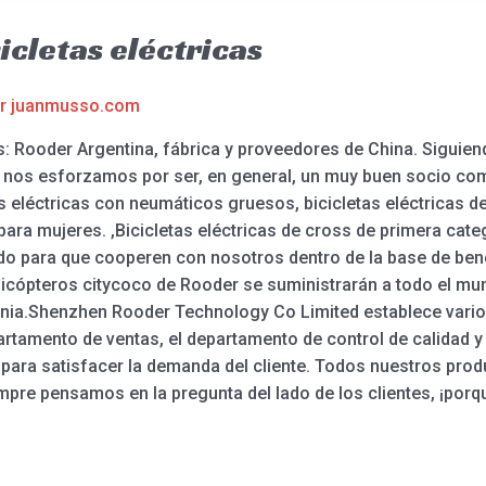
cletas eléctricas
or
juanmusso.com
 Rooder Argentina, fábrica y proveedores de China. Siguiendo
ad, nos esforzamos por ser, en general, un muy buen socio co
as eléctricas con neumáticos gruesos, bicicletas eléctricas de
ara mujeres. ,Bicicletas eléctricas de cross de primera cat
o para que cooperen con nosotros dentro de la base de bene
helicópteros citycoco de Rooder se suministrarán a todo el m
, Kenia.Shenzhen Rooder Technology Co Limited establece vari
tamento de ventas, el departamento de control de calidad y el
 para satisfacer la demanda del cliente. Todos nuestros pro
mpre pensamos en la pregunta del lado de los clientes, ¡po