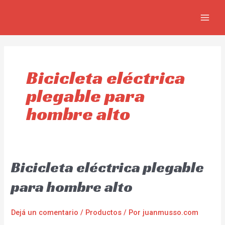
Ir
MAIN
al
MEN
contenido
Bicicleta eléctrica
plegable para
hombre alto
Bicicleta eléctrica plegable
para hombre alto
Dejá un comentario
/
Productos
/ Por
juanmusso.com