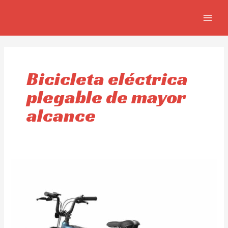
Ir
MAIN
al
MEN
contenido
Bicicleta eléctrica
plegable de mayor
alcance