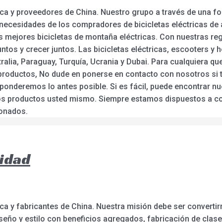
ábrica y proveedores de China. Nuestro grupo a través de una
 necesidades de los compradores de bicicletas eléctricas de al
 las mejores bicicletas de montaña eléctricas. Con nuestras r
untos y crecer juntos. Las bicicletas eléctricas, escooters y
alia, Paraguay, Turquía, Ucrania y Dubai. Para cualquiera qu
productos, No dude en ponerse en contacto con nosotros si 
ponderemos lo antes posible. Si es fácil, puede encontrar nue
os productos usted mismo. Siempre estamos dispuestos a co
ionados.
cidad
brica y fabricantes de China. Nuestra misión debe ser convert
iseño y estilo con beneficios agregados, fabricación de clas