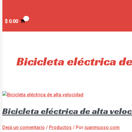
$
0.00
Bicicleta eléctrica d
Bicicleta eléctrica de alta velo
Dejá un comentario
/
Productos
/ Por
juanmusso.com