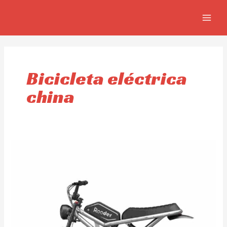
Ir
MAIN
al
MEN
contenido
Bicicleta eléctrica
china