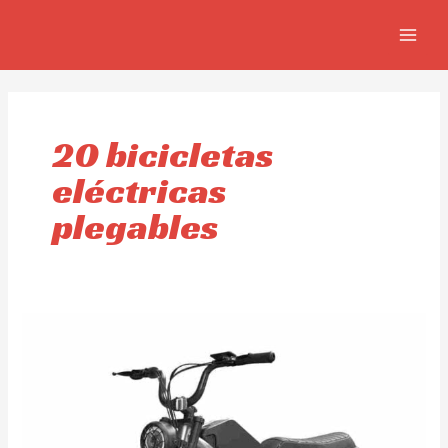
Ir
MAIN
al
MEN
contenido
20 bicicletas
eléctricas
plegables