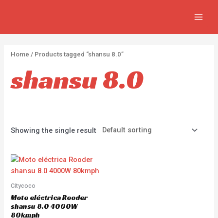
Ir
2
4
4
MAIN
al
p
p
p
MEN
contenido
r
r
r
o
o
o
Home
/ Products tagged “shansu 8.0”
d
d
d
shansu 8.0
u
u
u
c
c
c
t
t
t
s
s
s
Showing the single result
Citycoco
Moto eléctrica Rooder
shansu 8.0 4000W
80kmph