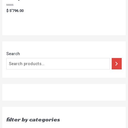
Rated
$
5'796.00
0
out
of
5
Search
filter by categories