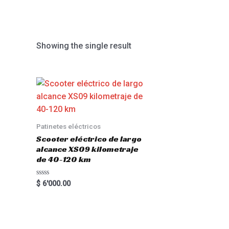
Showing the single result
Patinetes eléctricos
Scooter eléctrico de largo
alcance XS09 kilometraje
de 40-120 km
Rated
$
6'000.00
0
out
of
5