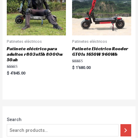
Patinetes eléctricos
Patinetes eléctricos
Patinete eléctrico para
Patinete Eléctrico Rooder
adultos r803o15b 8000w
GT01s 1650W 960Wh
50ah
Rated
$
1'680.00
5.00
Rated
$
4'845.00
out of 5
5.00
out of 5
Search